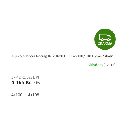
Z
ZDARMA
D
Alu kola Japan Racing JR12 16x8 ET22 4x100/108 Hyper Silver
A
Skladem
(13 ks)
R
3 442 Kč bez DPH
M
4 165 Kč
/ ks
A
4x100
4x108