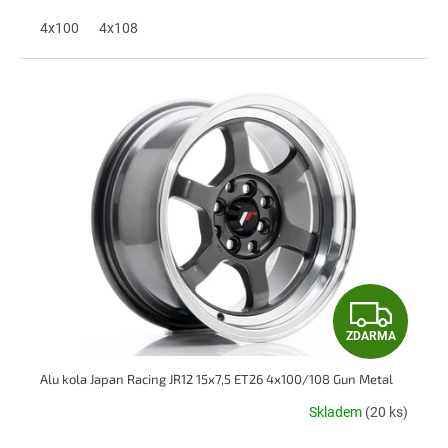
A
4x100
4x108
Z
ZDARMA
D
Alu kola Japan Racing JR12 15x7,5 ET26 4x100/108 Gun Metal
A
Skladem
(20 ks)
R