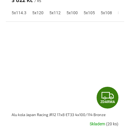
M
5 022 Kč
/ ks
A
5x114.3
5x120
5x112
5x100
5x105
5x108
5x110
Z
ZDARMA
D
Alu kola Japan Racing JR12 17x8 ET33 4x100/114 Bronze
A
Skladem
(20 ks)