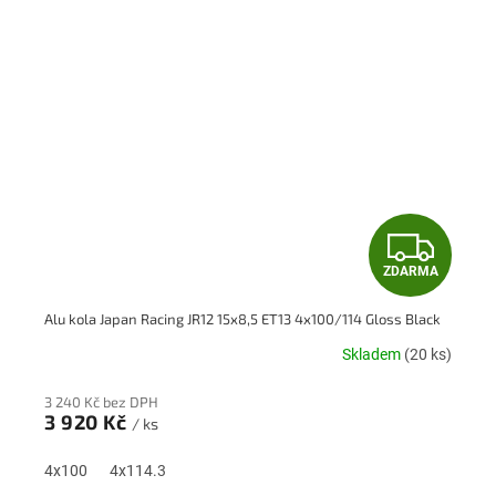
Z
ZDARMA
D
Alu kola Japan Racing JR12 15x8,5 ET13 4x100/114 Gloss Black
A
Skladem
(20 ks)
R
3 240 Kč bez DPH
M
3 920 Kč
/ ks
A
4x100
4x114.3