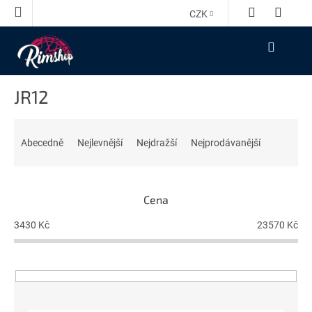
Přejít
CZK
na
obsah
NÁKUPNÍ
KOŠÍK
JR12
Ř
a
Abecedně
Nejlevnější
Nejdražší
Nejprodávanější
z
e
n
Cena
í
p
3430
Kč
23570
Kč
r
o
d
u
k
t