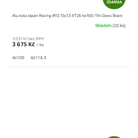
ZDARMA
D
Alu kola Japan Racing JR12 15x7,5 ET26 4x100/114 Gloss Black
A
Skladem
(20 ks)
R
3 037 Kč bez DPH
M
3 675 Kč
/ ks
A
4x100
4x114.3