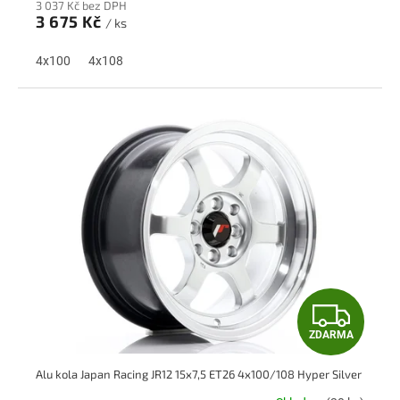
3 037 Kč bez DPH
M
3 675 Kč
/ ks
A
4x100
4x108
Z
ZDARMA
D
Alu kola Japan Racing JR12 15x7,5 ET26 4x100/108 Hyper Silver
A