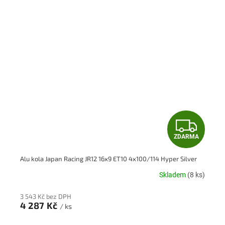
Z
ZDARMA
D
Alu kola Japan Racing JR12 16x9 ET10 4x100/114 Hyper Silver
A
Skladem
(8 ks)
R
3 543 Kč bez DPH
M
4 287 Kč
/ ks