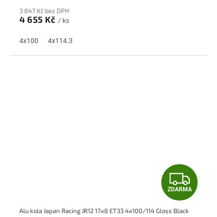
R
3 847 Kč bez DPH
M
4 655 Kč
/ ks
A
4x100
4x114.3
Z
ZDARMA
D
Alu kola Japan Racing JR12 17x8 ET33 4x100/114 Gloss Black