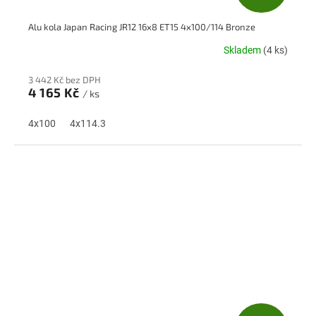
D
Alu kola Japan Racing JR12 16x8 ET15 4x100/114 Bronze
A
Skladem
(4 ks)
R
3 442 Kč bez DPH
M
4 165 Kč
/ ks
A
4x100
4x114.3