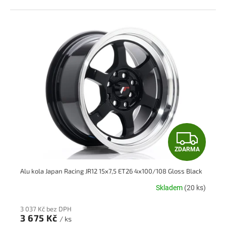
Z
ZDARMA
D
Alu kola Japan Racing JR12 15x7,5 ET26 4x100/108 Gloss Black
A
Skladem
(20 ks)
R
3 037 Kč bez DPH
M
3 675 Kč
/ ks