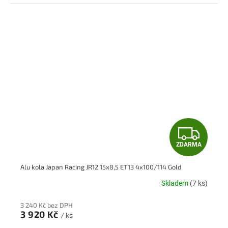
Z
ZDARMA
D
Alu kola Japan Racing JR12 15x8,5 ET13 4x100/114 Gold
A
Skladem
(7 ks)
R
3 240 Kč bez DPH
M
3 920 Kč
/ ks