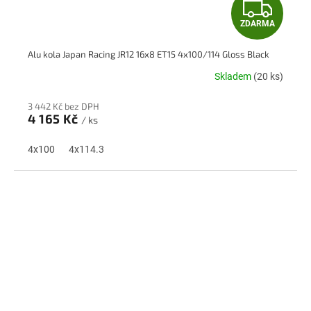
Z
ZDARMA
D
Alu kola Japan Racing JR12 16x8 ET15 4x100/114 Gloss Black
A
Skladem
(20 ks)
R
3 442 Kč bez DPH
M
4 165 Kč
/ ks
A
4x100
4x114.3