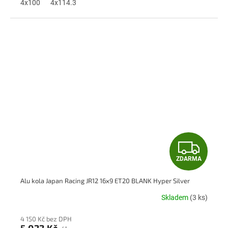
A
4x100
4x114.3
Z
ZDARMA
D
Alu kola Japan Racing JR12 16x9 ET20 BLANK Hyper Silver
A
Skladem
(3 ks)
R
4 150 Kč bez DPH