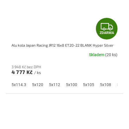
Z
ZDARMA
D
Alu kola Japan Racing JR12 16x8 ET20-22 BLANK Hyper Silver
A
Skladem
(20 ks)
R
3 948 Kč bez DPH
M
4 777 Kč
/ ks
A
5x114.3
5x120
5x112
5x100
5x105
5x108
5x110