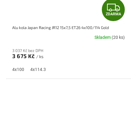
Z
ZDARMA
D
Alu kola Japan Racing JR12 15x7,5 ET26 4x100/114 Gold
A
Skladem
(20 ks)
R
3 037 Kč bez DPH
M
3 675 Kč
/ ks
A
4x100
4x114.3