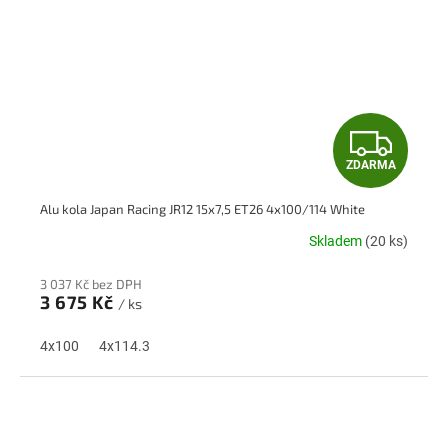
Z
ZDARMA
D
Alu kola Japan Racing JR12 15x7,5 ET26 4x100/114 White
A
Skladem
(20 ks)
R
3 037 Kč bez DPH
M
3 675 Kč
/ ks
A
4x100
4x114.3