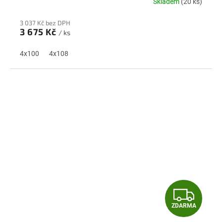
Skladem
(20 ks)
R
3 037 Kč bez DPH
M
3 675 Kč
/ ks
A
4x100
4x108
Z
ZDARMA
D