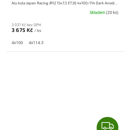
Alu kola Japan Racing JR12 15x7,5 ET26 4x100/114 Dark Anodize Bronze
A
Skladem
(20 ks)
R
3 037 Kč bez DPH
M
3 675 Kč
/ ks
A
4x100
4x114.3
Z