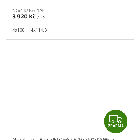
R
3 240 Kč bez DPH
M
3 920 Kč
/ ks
A
4x100
4x114.3
Z
ZDARMA
D
Alu kola Japan Racing JR12 15x8,5 ET13 4x100/114 White