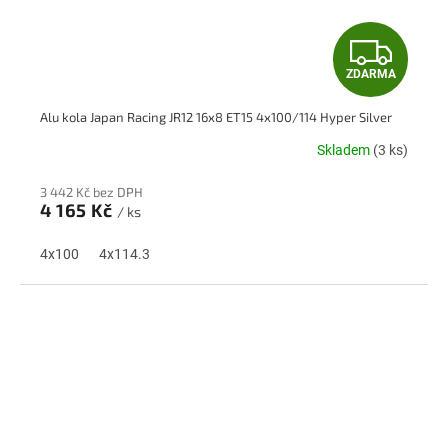
Z
ZDARMA
D
Alu kola Japan Racing JR12 16x8 ET15 4x100/114 Hyper Silver
A
Skladem
(3 ks)
R
3 442 Kč bez DPH
M
4 165 Kč
/ ks
A
4x100
4x114.3