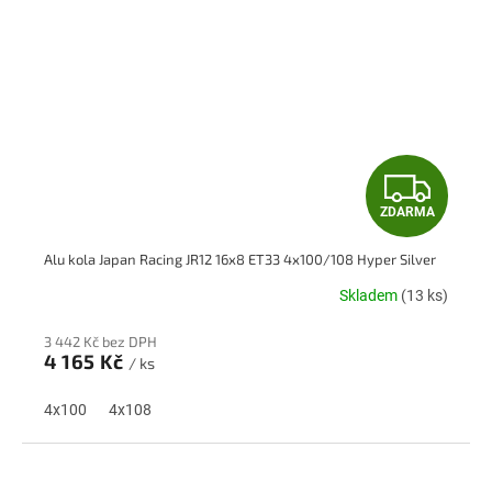
Z
ZDARMA
D
Alu kola Japan Racing JR12 16x8 ET33 4x100/108 Hyper Silver
A
Skladem
(13 ks)
R
3 442 Kč bez DPH
M
4 165 Kč
/ ks
A
4x100
4x108