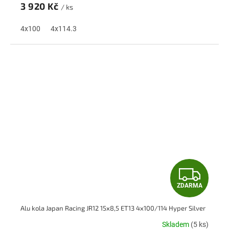
M
3 920 Kč
/ ks
A
4x100
4x114.3
Z
ZDARMA
D
Alu kola Japan Racing JR12 15x8,5 ET13 4x100/114 Hyper Silver
A
Skladem
(5 ks)