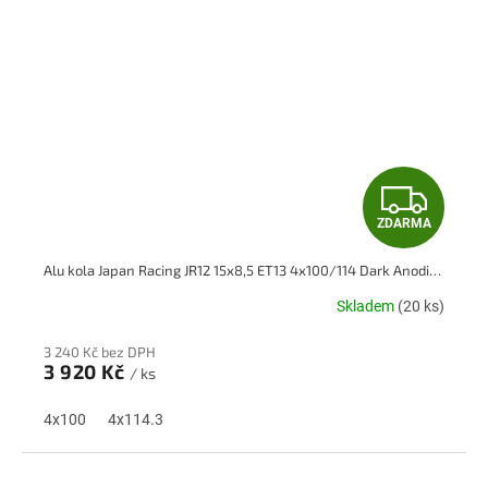
Z
ZDARMA
D
Alu kola Japan Racing JR12 15x8,5 ET13 4x100/114 Dark Anodize Bronze
A
Skladem
(20 ks)
R
3 240 Kč bez DPH
M
3 920 Kč
/ ks
A
4x100
4x114.3