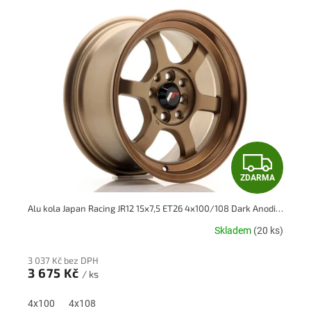
ý
p
i
s
p
r
o
d
u
k
Z
t
ů
ZDARMA
D
Alu kola Japan Racing JR12 15x7,5 ET26 4x100/108 Dark Anodize Bronze
A
Skladem
(20 ks)
R
3 037 Kč bez DPH
M
3 675 Kč
/ ks
A
4x100
4x108