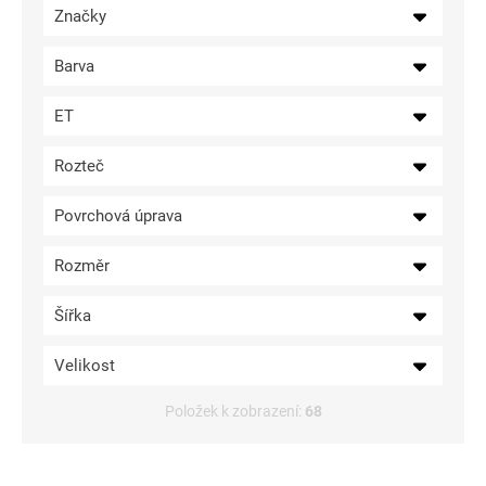
Značky
ů
Barva
ET
Rozteč
Povrchová úprava
Rozměr
Šířka
Velikost
Položek k zobrazení:
68
V