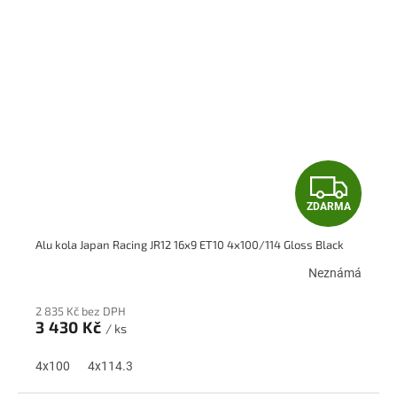
Z
ZDARMA
D
Alu kola Japan Racing JR12 16x9 ET10 4x100/114 Gloss Black
A
Neznámá
R
2 835 Kč bez DPH
M
3 430 Kč
/ ks
A
4x100
4x114.3