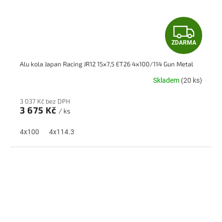
Z
ZDARMA
D
Alu kola Japan Racing JR12 15x7,5 ET26 4x100/114 Gun Metal
A
Skladem
(20 ks)
R
3 037 Kč bez DPH
M
3 675 Kč
/ ks
A
4x100
4x114.3