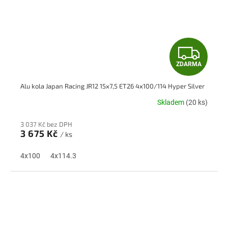
Z
ZDARMA
D
Alu kola Japan Racing JR12 15x7,5 ET26 4x100/114 Hyper Silver
A
Skladem
(20 ks)
R
3 037 Kč bez DPH
M
3 675 Kč
/ ks
A
4x100
4x114.3