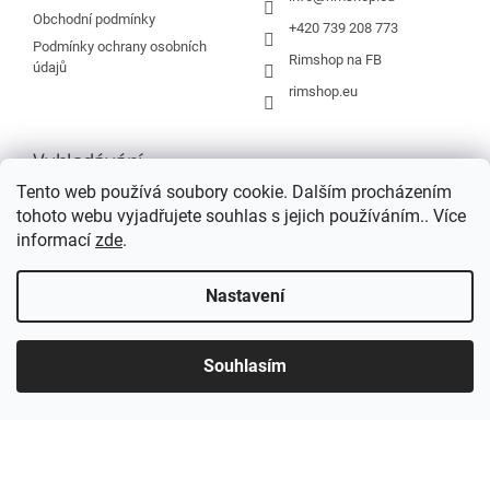
Obchodní podmínky
+420 739 208 773
Podmínky ochrany osobních
Rimshop na FB
údajů
rimshop.eu
Vyhledávání
Tento web používá soubory cookie. Dalším procházením
tohoto webu vyjadřujete souhlas s jejich používáním.. Více
HLEDAT
informací
zde
.
Nastavení
Vytvořil Shoptet
Souhlasím
Copyright 2026
Rimshop.eu
. Všechna práva vyhrazena.
Grafický návrh vytvořil a na Shoptet implementoval
Tomáš Hlad
&
Shopteťák.cz