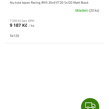
Alu kola Japan Racing JRX5 20x9 ET20 5x120 Matt Black
A
Skladem
(20 ks)
R
7 593 Kč bez DPH
M
9 187 Kč
/ ks
A
5x120
Z