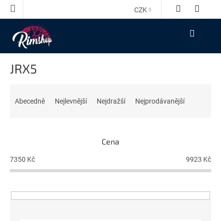
Přejít
CZK
na
obsah
NÁKUPNÍ
KOŠÍK
JRX5
Ř
a
Abecedně
Nejlevnější
Nejdražší
Nejprodávanější
z
e
n
Cena
í
p
7350
Kč
9923
Kč
r
o
d
u
k
t