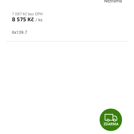
Neznámá
R
7 087 Kč bez DPH
M
8 575 Kč
/ ks
A
6x139.7
Z
ZDARMA
D