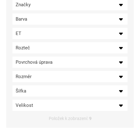
Značky
ů
Barva
ET
Rozteč
Povrchová úprava
Rozměr
Šířka
Velikost
Položek k zobrazení:
9
V