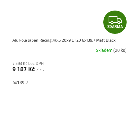
Z
ZDARMA
D
Alu kola Japan Racing JRX5 20x9 ET20 6x139.7 Matt Black
A
Skladem
(20 ks)
R
7 593 Kč bez DPH
M
9 187 Kč
/ ks
A
6x139.7