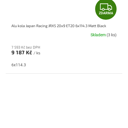
Z
ZDARMA
D
Alu kola Japan Racing JRX5 20x9 ET20 6x114.3 Matt Black
A
Skladem
(3 ks)
R
7 593 Kč bez DPH
M
9 187 Kč
/ ks
A
6x114.3