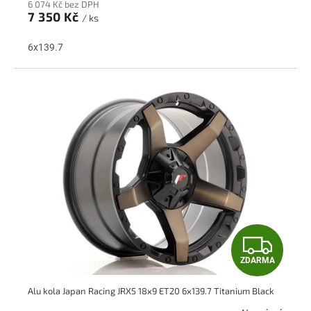
6 074 Kč bez DPH
M
7 350 Kč
/ ks
A
6x139.7
Z
ZDARMA
D
Alu kola Japan Racing JRX5 18x9 ET20 6x139.7 Titanium Black
A