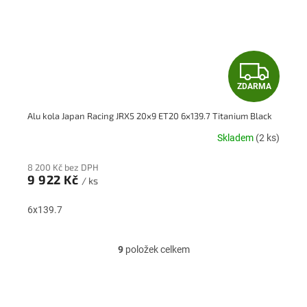
Z
ZDARMA
D
Alu kola Japan Racing JRX5 20x9 ET20 6x139.7 Titanium Black
A
Skladem
(2 ks)
R
8 200 Kč bez DPH
M
9 922 Kč
/ ks
A
6x139.7
9
položek celkem
O
v
l
á
d