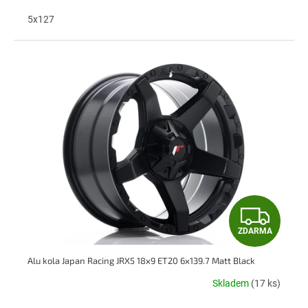
A
5x127
Z
ZDARMA
D
Alu kola Japan Racing JRX5 18x9 ET20 6x139.7 Matt Black
A
Skladem
(17 ks)
R