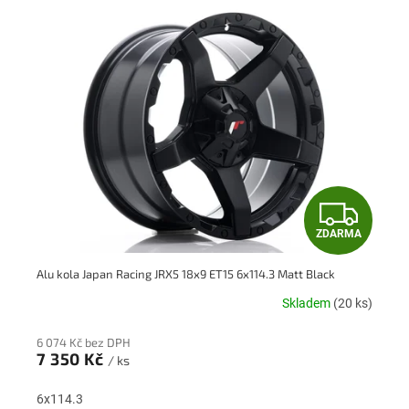
ý
p
i
s
p
r
o
d
u
k
Z
t
ů
ZDARMA
D
Alu kola Japan Racing JRX5 18x9 ET15 6x114.3 Matt Black
A
Skladem
(20 ks)
R
6 074 Kč bez DPH
M
7 350 Kč
/ ks
A
6x114.3