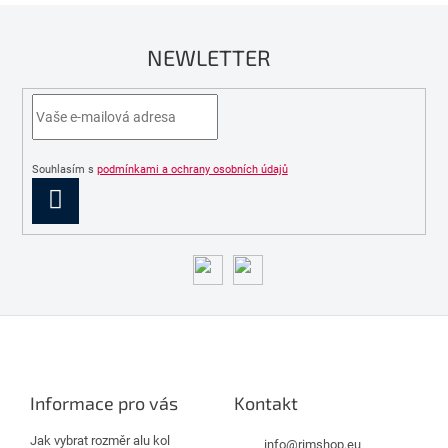
a
c
NEWLETTER
í
p
r
v
k
y
v
Souhlasím s
podmínkami a ochrany osobních údajů
ý
PŘIHLÁSIT
p
SE
i
s
u
Z
á
p
a
Informace pro vás
Kontakt
t
í
Jak vybrat rozměr alu kol
info
@
rimshop.eu