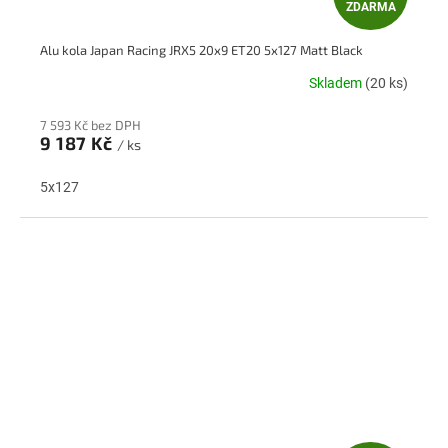
ZDARMA
D
Alu kola Japan Racing JRX5 20x9 ET20 5x127 Matt Black
A
Skladem
(20 ks)
R
7 593 Kč bez DPH
M
9 187 Kč
/ ks
A
5x127