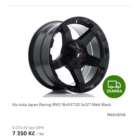
Z
ZDARMA
D
Alu kola Japan Racing JRX5 18x9 ET20 5x127 Matt Black
A
Neznámá
R
6 074 Kč bez DPH
M
7 350 Kč
/ ks