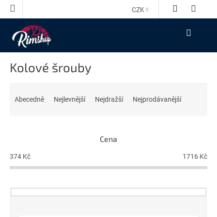
Přejít
CZK
na
obsah
NÁKUPNÍ
KOŠÍK
Kolové šrouby
Ř
a
Abecedně
Nejlevnější
Nejdražší
Nejprodávanější
z
e
n
Cena
í
p
374
Kč
1716
Kč
r
o
d
u
k
t