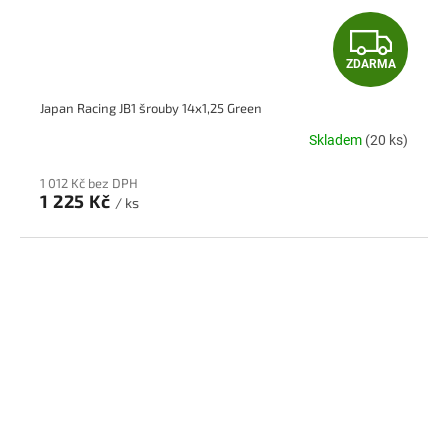
Z
ZDARMA
D
Japan Racing JB1 šrouby 14x1,25 Green
A
Skladem
(20 ks)
R
1 012 Kč bez DPH
M
1 225 Kč
/ ks
A