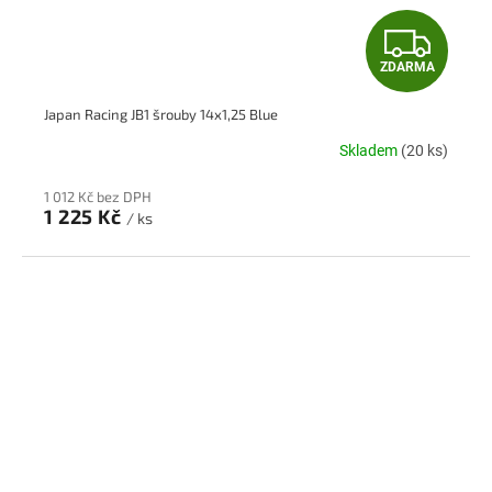
Z
ZDARMA
D
Japan Racing JB1 šrouby 14x1,25 Blue
A
Skladem
(20 ks)
R
1 012 Kč bez DPH
M
1 225 Kč
/ ks
A