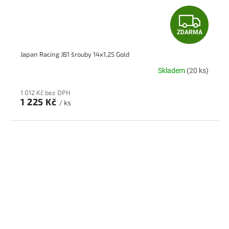
Z
ZDARMA
D
Japan Racing JB1 šrouby 14x1,25 Gold
A
Skladem
(20 ks)
R
1 012 Kč bez DPH
M
1 225 Kč
/ ks
A