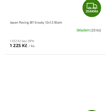
Z
ZDARMA
D
Japan Racing JB1 šrouby 12x1,5 Black
A
Skladem
(20 ks)
R
1 012 Kč bez DPH
M
1 225 Kč
/ ks
A