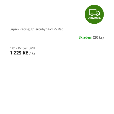
Z
ZDARMA
D
Japan Racing JB1 šrouby 14x1,25 Red
A
Skladem
(20 ks)
R
1 012 Kč bez DPH
M
1 225 Kč
/ ks
A