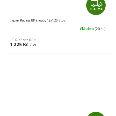
Z
ZDARMA
D
Japan Racing JB1 šrouby 12x1,25 Blue
A
Skladem
(20 ks)
R
1 012 Kč bez DPH
M
1 225 Kč
/ ks
A