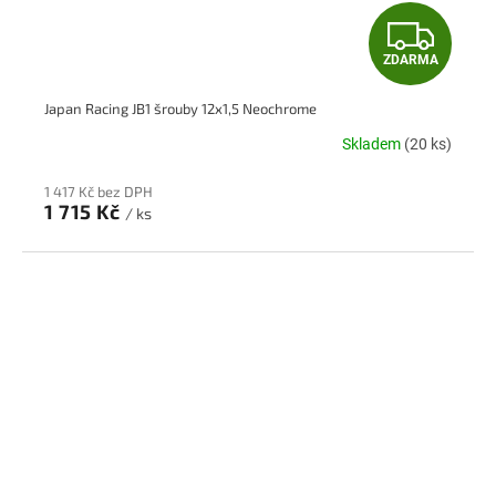
Z
ZDARMA
D
Japan Racing JB1 šrouby 12x1,5 Neochrome
A
Skladem
(20 ks)
R
1 417 Kč bez DPH
M
1 715 Kč
/ ks
A