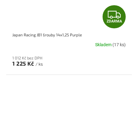
Z
ZDARMA
D
Japan Racing JB1 šrouby 14x1,25 Purple
A
Skladem
(17 ks)
R
1 012 Kč bez DPH
M
1 225 Kč
/ ks
A