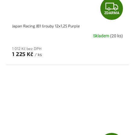
Z
ZDARMA
D
Japan Racing JB1 šrouby 12x1,25 Purple
A
Skladem
(20 ks)
R
1 012 Kč bez DPH
M
1 225 Kč
/ ks
A