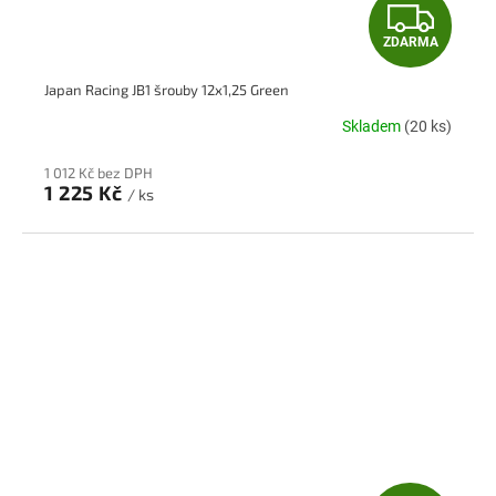
Z
ZDARMA
D
Japan Racing JB1 šrouby 12x1,25 Green
A
Skladem
(20 ks)
R
1 012 Kč bez DPH
M
1 225 Kč
/ ks
A