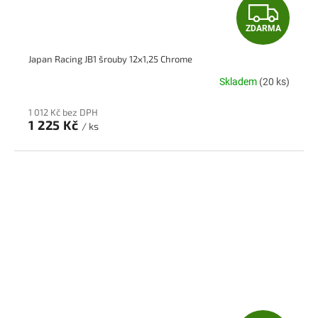
Z
ZDARMA
D
Japan Racing JB1 šrouby 12x1,25 Chrome
A
Skladem
(20 ks)
R
1 012 Kč bez DPH
M
1 225 Kč
/ ks
A