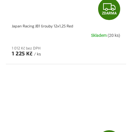
Z
ZDARMA
D
Japan Racing JB1 šrouby 12x1,25 Red
A
Skladem
(20 ks)
R
1 012 Kč bez DPH
M
1 225 Kč
/ ks
A