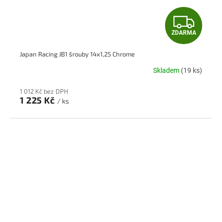
Z
ZDARMA
D
Japan Racing JB1 šrouby 14x1,25 Chrome
A
Skladem
(19 ks)
R
1 012 Kč bez DPH
M
1 225 Kč
/ ks
A