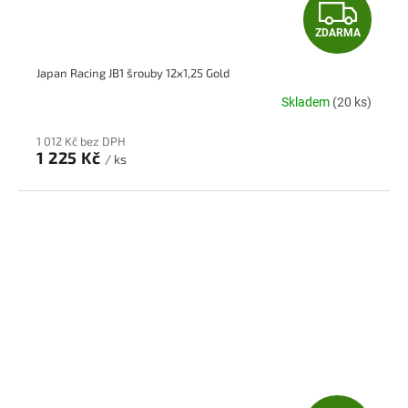
Z
ZDARMA
D
Japan Racing JB1 šrouby 12x1,25 Gold
A
Skladem
(20 ks)
R
1 012 Kč bez DPH
M
1 225 Kč
/ ks
A