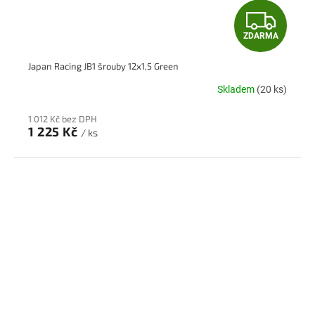
Z
ZDARMA
D
Japan Racing JB1 šrouby 12x1,5 Green
A
Skladem
(20 ks)
R
1 012 Kč bez DPH
M
1 225 Kč
/ ks
A