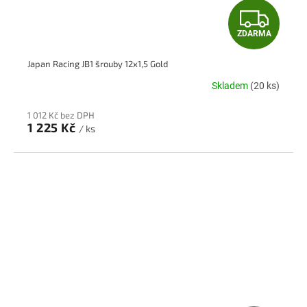
Z
ZDARMA
D
Japan Racing JB1 šrouby 12x1,5 Gold
A
Skladem
(20 ks)
R
1 012 Kč bez DPH
M
1 225 Kč
/ ks
A