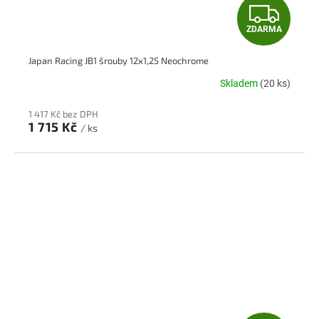
Z
ZDARMA
D
Japan Racing JB1 šrouby 12x1,25 Neochrome
A
Skladem
(20 ks)
R
1 417 Kč bez DPH
M
1 715 Kč
/ ks
A