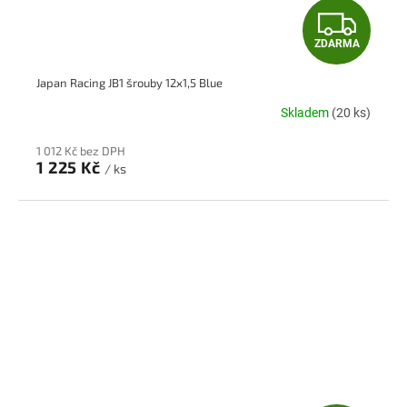
Z
ZDARMA
D
Japan Racing JB1 šrouby 12x1,5 Blue
A
Skladem
(20 ks)
R
1 012 Kč bez DPH
M
1 225 Kč
/ ks
A