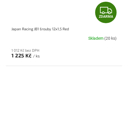
Z
ZDARMA
D
Japan Racing JB1 šrouby 12x1,5 Red
A
Skladem
(20 ks)
R
1 012 Kč bez DPH
M
1 225 Kč
/ ks
A