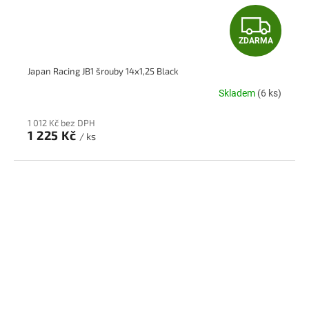
Z
ZDARMA
D
Japan Racing JB1 šrouby 14x1,25 Black
A
Skladem
(6 ks)
R
1 012 Kč bez DPH
M
1 225 Kč
/ ks
A