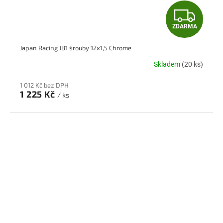
Z
ZDARMA
D
Japan Racing JB1 šrouby 12x1,5 Chrome
A
Skladem
(20 ks)
R
1 012 Kč bez DPH
M
1 225 Kč
/ ks
A