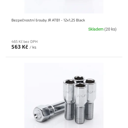
t
ů
Bezpečnostní šrouby JR ATB1 - 12x1,25 Black
Skladem
(20 ks)
465 Kč bez DPH
563 Kč
/ ks