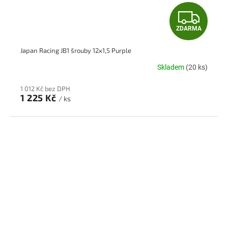
Z
ZDARMA
D
Japan Racing JB1 šrouby 12x1,5 Purple
A
Skladem
(20 ks)
R
1 012 Kč bez DPH
M
1 225 Kč
/ ks
A