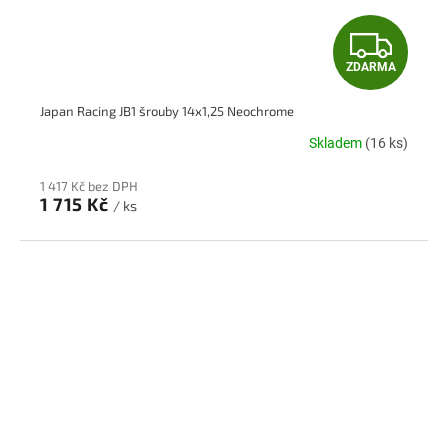
Z
ZDARMA
D
Japan Racing JB1 šrouby 14x1,25 Neochrome
A
Skladem
(16 ks)
R
1 417 Kč bez DPH
M
1 715 Kč
/ ks
A