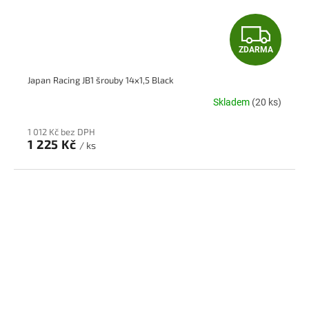
Z
ZDARMA
D
Japan Racing JB1 šrouby 14x1,5 Black
A
Skladem
(20 ks)
R
1 012 Kč bez DPH
M
1 225 Kč
/ ks
A