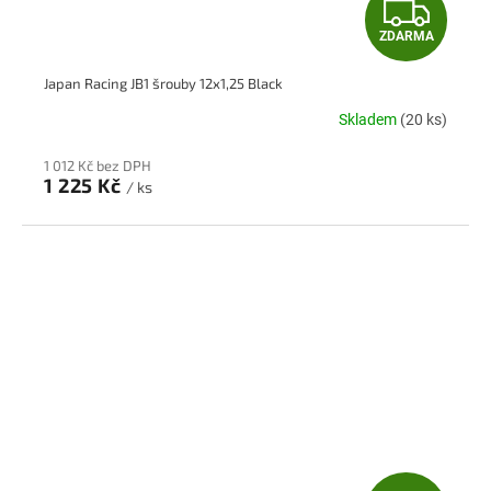
Z
ZDARMA
D
Japan Racing JB1 šrouby 12x1,25 Black
A
Skladem
(20 ks)
R
1 012 Kč bez DPH
M
1 225 Kč
/ ks
A