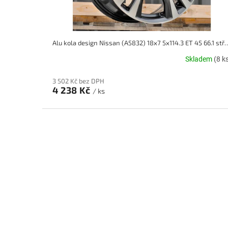
Alu kola design Nissan (A5832) 18x7 5x11
Skladem
(8 k
3 502 Kč bez DPH
4 238 Kč
/ ks