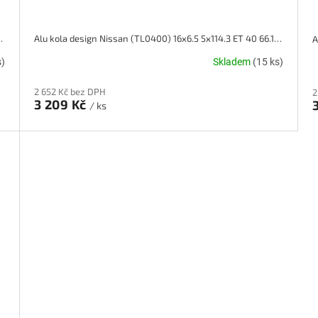
x114.3 ET 40 66.1 černé
Alu kola design Nissan (TL0400) 16x6.5 5x114.3 ET 40 66.1 černé
s)
Skladem
(15 ks)
2 652 Kč bez DPH
2
3 209 Kč
/ ks