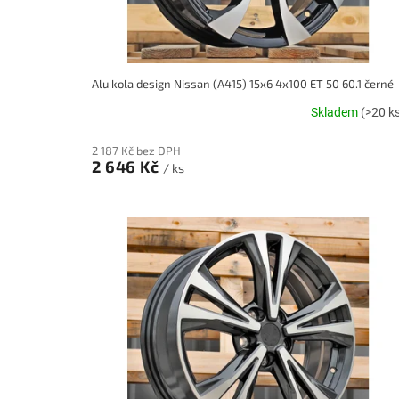
k
t
ů
Alu kola design Nissan (A415) 15x6 4x100 ET 50 60.1 černé
Skladem
(>20 k
2 187 Kč bez DPH
2 646 Kč
/ ks