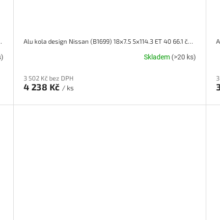
4.3 ET 45 66.1 stříbrné
Alu kola design Nissan (B1699) 18x7.5 5x114.3 ET 40 66.1 černé
A
s)
Skladem
(>20 ks)
3 502 Kč bez DPH
3
4 238 Kč
/ ks