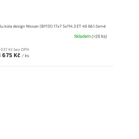
lu kola design Nissan (BY131) 17x7 5x114.3 ET 40 66.1 černé
Skladem
(>20 ks)
 037 Kč bez DPH
3 675 Kč
/ ks