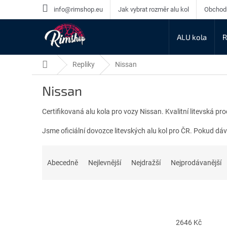
Přejít
info@rimshop.eu
Jak vybrat rozměr alu kol
Obchod
na
obsah
ALU kola
R
Domů
Repliky
Nissan
Nissan
Certifikovaná alu kola pro vozy Nissan. Kvalitní litevská pr
Jsme oficiální dovozce litevských alu kol pro ČR. Pokud d
Ř
a
Abecedně
Nejlevnější
Nejdražší
Nejprodávanější
z
e
n
í
p
2646
Kč