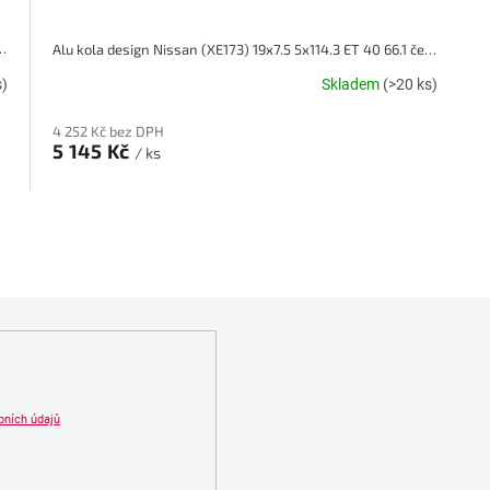
3) 17x7.5 5x114.3 ET 40 66.1 černé
Alu kola design Nissan (XE173) 19x7.5 5x114.3 ET 40 66.1 černé
s)
Skladem
(>20 ks)
4 252 Kč bez DPH
5 145 Kč
/ ks
O
v
l
á
d
a
c
í
p
r
bních údajů
v
k
y
v