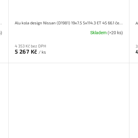
x7.5 5x114.3 ET 40 66.1 černé
Alu kola design Nissan (D1981) 19x7.5 5x114.3 ET 45 66.1 černé
s)
Skladem
(>20 ks)
4 353 Kč bez DPH
3
5 267 Kč
/ ks