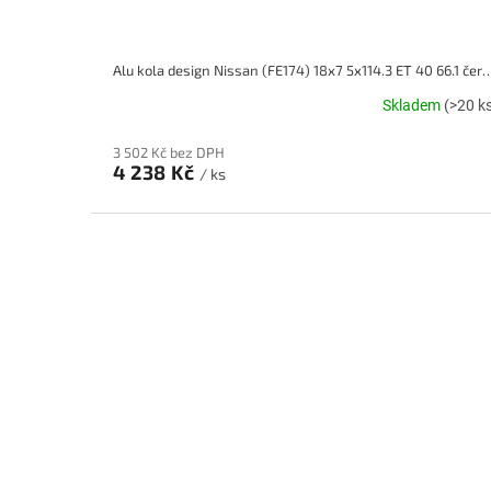
Alu kola design Nissan (FE174) 18x7 5x114.3
Skladem
(>20 k
3 502 Kč bez DPH
4 238 Kč
/ ks