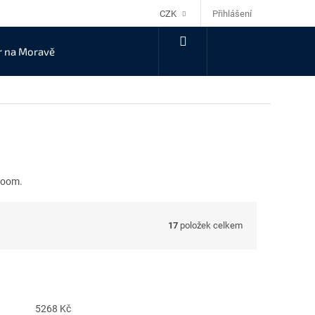
Přihlášení
CZK
NÁKUPNÍ
r na Moravě
KOŠÍK
wroom.
17
položek celkem
5268
Kč