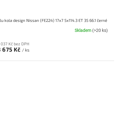
lu kola design Nissan (FE224) 17x7 5x114.3 ET 35 66.1 černé
Skladem
(>20 ks)
 037 Kč bez DPH
3 675 Kč
/ ks