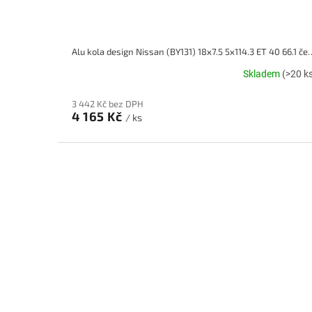
Alu kola design Nissan (BY131) 18
Skladem
(>20 k
3 442 Kč bez DPH
4 165 Kč
/ ks