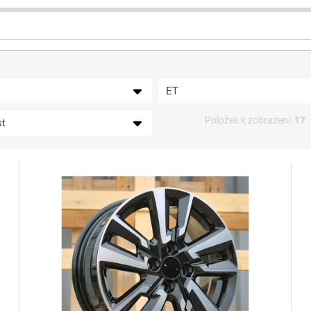
ET
Položek k zobrazení:
17
st