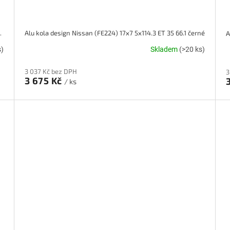
 ET 40 66.1 černé
Alu kola design Nissan (FE224) 17x7 5x114.3 ET 35 66.1 černé
A
s)
Skladem
(>20 ks)
3 037 Kč bez DPH
3
3 675 Kč
/ ks