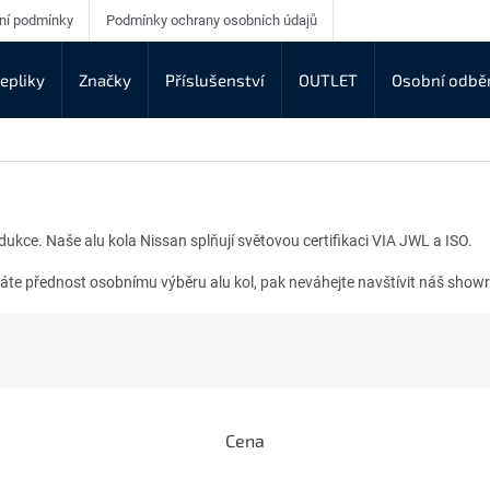
ní podmínky
Podmínky ochrany osobních údajů
epliky
Značky
Příslušenství
OUTLET
Osobní odbě
odukce. Naše alu kola Nissan splňují světovou certifikaci VIA JWL a ISO.
áváte přednost osobnímu výběru alu kol, pak neváhejte navštívit náš sho
Cena