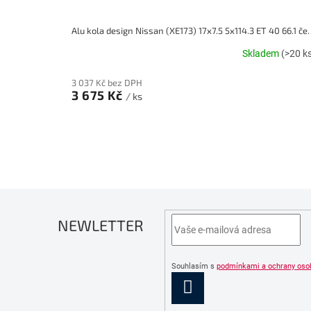
Alu kola design Nissan (XE17
Skladem
(>20 k
3 037 Kč bez DPH
3 675 Kč
/ ks
NEWLETTER
Souhlasím s
podmínkami a ochrany oso
PŘIHLÁSIT
SE