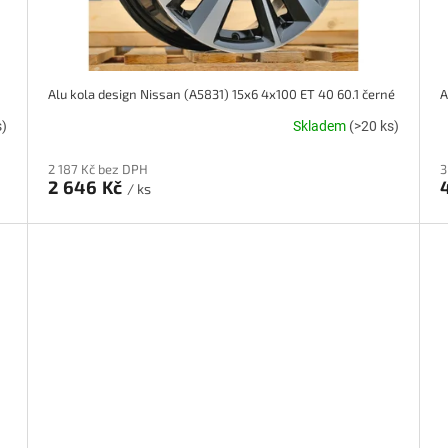
Alu kola design Nissan (A5831) 15x6 4x100 ET 40 60.1 černé
s)
Skladem
(>20 ks)
2 187 Kč bez DPH
3
2 646 Kč
/ ks