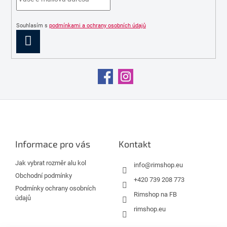
k
y
v
Souhlasím s
podmínkami a ochrany osobních údajů
ý
PŘIHLÁSIT
p
SE
i
s
u
Z
á
p
a
Informace pro vás
Kontakt
t
í
Jak vybrat rozměr alu kol
info
@
rimshop.eu
Obchodní podmínky
+420 739 208 773
Podmínky ochrany osobních
Rimshop na FB
údajů
rimshop.eu