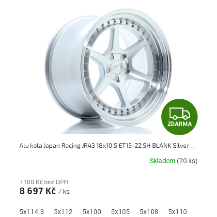
ý
p
i
s
p
r
o
d
u
k
Z
t
ů
ZDARMA
D
Alu kola Japan Racing JR43 18x10,5 ET15-22 5H BLANK Silver Machined Face
A
Skladem
(20 ks)
R
7 188 Kč bez DPH
M
8 697 Kč
/ ks
A
5x114.3
5x112
5x100
5x105
5x108
5x110