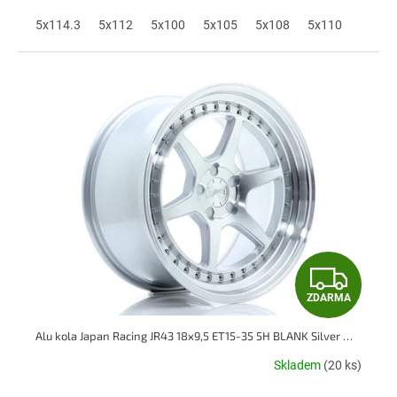
A
5x114.3
5x112
5x100
5x105
5x108
5x110
Z
ZDARMA
D
Alu kola Japan Racing JR43 18x9,5 ET15-35 5H BLANK Silver Machined Face
A
Skladem
(20 ks)
R