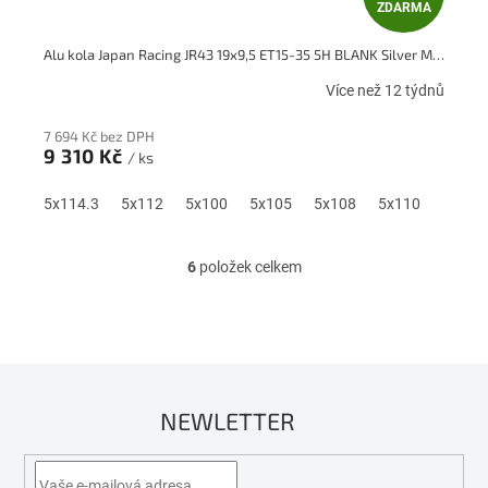
ZDARMA
D
Alu kola Japan Racing JR43 19x9,5 ET15-35 5H BLANK Silver Machined Face
A
Více než 12 týdnů
R
7 694 Kč bez DPH
M
9 310 Kč
/ ks
A
5x114.3
5x112
5x100
5x105
5x108
5x110
6
položek celkem
O
v
l
á
d
a
c
NEWLETTER
í
p
r
v