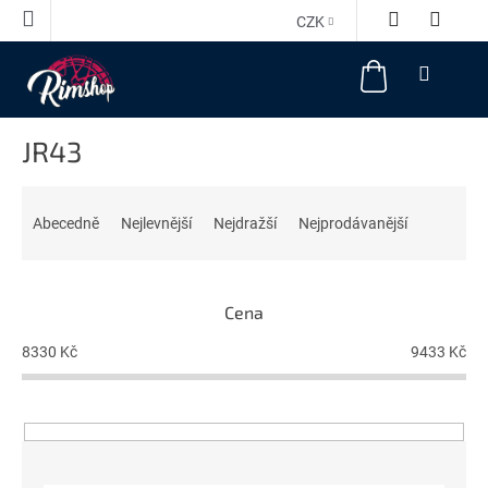
Přejít
CZK
na
obsah
NÁKUPNÍ
KOŠÍK
JR43
Ř
a
Abecedně
Nejlevnější
Nejdražší
Nejprodávanější
z
e
n
Cena
í
p
8330
Kč
9433
Kč
r
o
d
u
k
t