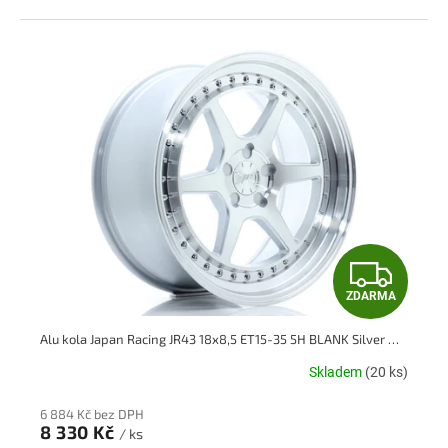
Z
ZDARMA
D
Alu kola Japan Racing JR43 18x8,5 ET15-35 5H BLANK Silver Machined Face
A
Skladem
(20 ks)
R
6 884 Kč bez DPH
M
8 330 Kč
/ ks