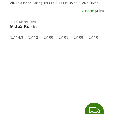
Alu kola Japan Racing JR43 19x8,5 ET15-35 5H BLANK Silver Machined Face
A
Skladem
(4 ks)
R
7 492 Kč bez DPH
M
9 065 Kč
/ ks
A
5x114.3
5x112
5x100
5x105
5x108
5x110
Z