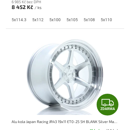
6 985 Kč bez DPH
M
8 452 Kč
/ ks
A
5x114.3
5x112
5x100
5x105
5x108
5x110
Z
ZDARMA
D
Alu kola Japan Racing JR43 19x11 ET0-25 5H BLANK Silver Machined Face
A