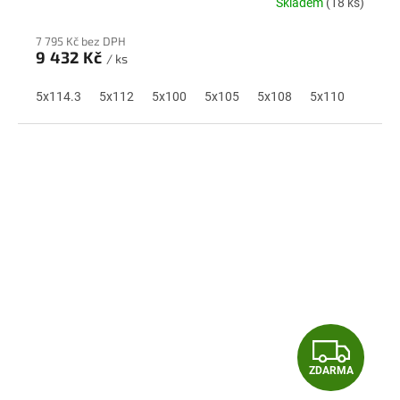
Skladem
(18 ks)
R
7 795 Kč bez DPH
M
9 432 Kč
/ ks
A
5x114.3
5x112
5x100
5x105
5x108
5x110
Z
ZDARMA
D