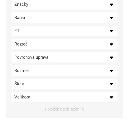
Značky
ů
Barva
ET
Rozteč
Povrchová úprava
Rozměr
Šířka
Velikost
Položek k zobrazení:
6
V