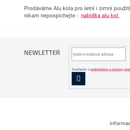
Prodáváme Alu kola pro letní i zimní použit
nikam nepospíchejte -
nabídka alu kol.
NEWLETTER
Souhlasím s
podmínkami a ochrany oso
PŘIHLÁSIT
SE
Z
á
p
a
Informac
t