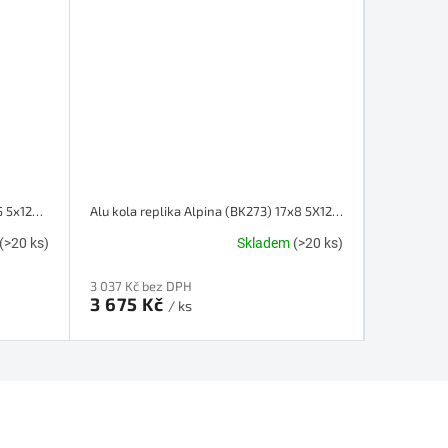
Alu kola design BMW (7961F) 17x7.5 5x120 ET 30 72.6 stříbrné
Alu kola replika Alpina (BK273) 17x8 5X120 ET 34 72.6 černé
(>20 ks)
Skladem
(>20 ks)
3 037 Kč bez DPH
3 341 Kč b
3 675 Kč
4 042 
/ ks