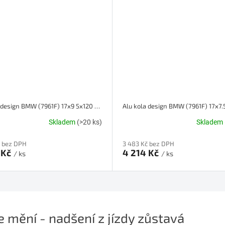
Alu kola design BMW (7961F) 17x9 5x120 ET 25 72.6 stříbrné
Skladem
(>20 ks)
Skladem
č bez DPH
3 483 Kč bez DPH
 Kč
4 214 Kč
/ ks
/ ks
e mění - nadšení z jízdy zůstavá