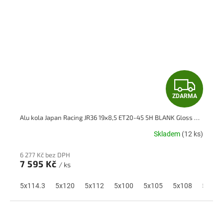
Z
ZDARMA
D
Alu kola Japan Racing JR36 19x8,5 ET20-45 5H BLANK Gloss Black
A
Skladem
(12 ks)
R
6 277 Kč bez DPH
M
7 595 Kč
/ ks
A
5x114.3
5x120
5x112
5x100
5x105
5x108
5x110