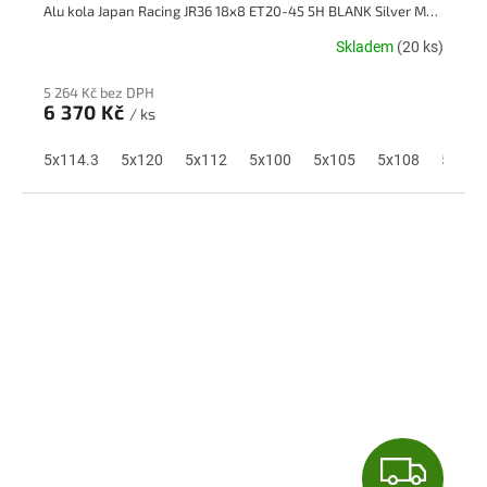
Alu kola Japan Racing JR36 18x8 ET20-45 5H BLANK Silver Machined Face
A
Skladem
(20 ks)
R
5 264 Kč bez DPH
M
6 370 Kč
/ ks
A
5x114.3
5x120
5x112
5x100
5x105
5x108
5x110
Z