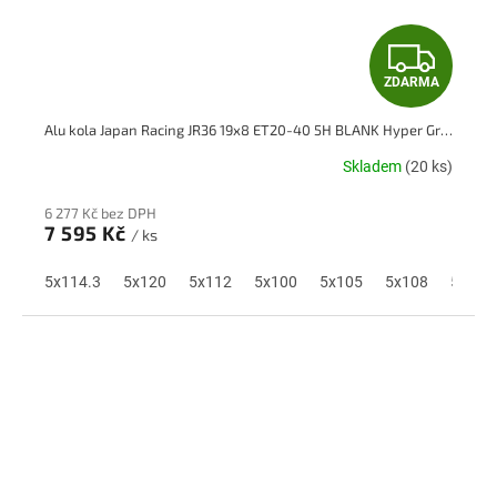
Z
ZDARMA
D
Alu kola Japan Racing JR36 19x8 ET20-40 5H BLANK Hyper Gray
A
Skladem
(20 ks)
R
6 277 Kč bez DPH
M
7 595 Kč
/ ks
A
5x114.3
5x120
5x112
5x100
5x105
5x108
5x110