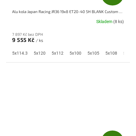
D
Alu kola Japan Racing JR36 19x8 ET20-40 5H BLANK Custom Finish
A
Skladem
(8 ks)
R
7 897 Kč bez DPH
M
9 555 Kč
/ ks
A
5x114.3
5x120
5x112
5x100
5x105
5x108
5x110