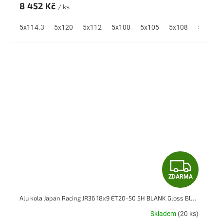
M
8 452 Kč
/ ks
A
5x114.3
5x120
5x112
5x100
5x105
5x108
5x110
Z
ZDARMA
D
Alu kola Japan Racing JR36 18x9 ET20-50 5H BLANK Gloss Black
A
Skladem
(20 ks)