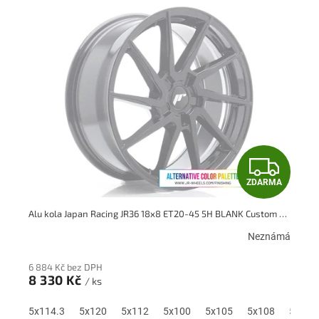
ý
p
i
s
p
r
o
d
u
k
Z
t
ů
ZDARMA
D
Alu kola Japan Racing JR36 18x8 ET20-45 5H BLANK Custom Finish
A
Neznámá
R
6 884 Kč bez DPH
M
8 330 Kč
/ ks
A
5x114.3
5x120
5x112
5x100
5x105
5x108
5x110