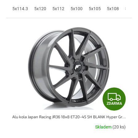
A
5x114.3
5x120
5x112
5x100
5x105
5x108
5x110
Z
ZDARMA
D
Alu kola Japan Racing JR36 18x8 ET20-45 5H BLANK Hyper Gray
A
Skladem
(20 ks)
R