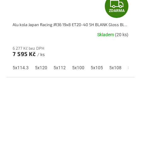
Z
ZDARMA
D
Alu kola Japan Racing JR36 19x8 ET20-40 5H BLANK Gloss Black
A
Skladem
(20 ks)
R
6 277 Kč bez DPH
M
7 595 Kč
/ ks
A
5x114.3
5x120
5x112
5x100
5x105
5x108
5x110