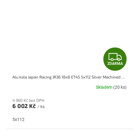
Z
ZDARMA
D
Alu kola Japan Racing JR36 18x8 ET45 5x112 Silver Machined Face
A
Skladem
(20 ks)
R
4 960 Kč bez DPH
M
6 002 Kč
/ ks
A
5x112