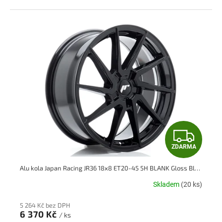
Z
ZDARMA
D
Alu kola Japan Racing JR36 18x8 ET20-45 5H BLANK Gloss Black
A
Skladem
(20 ks)
R
5 264 Kč bez DPH
M
6 370 Kč
/ ks