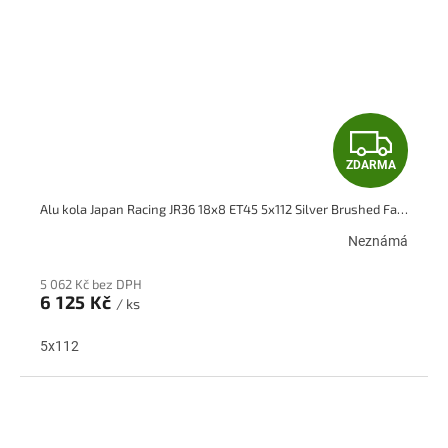
Z
ZDARMA
D
Alu kola Japan Racing JR36 18x8 ET45 5x112 Silver Brushed Face
A
Neznámá
R
5 062 Kč bez DPH
M
6 125 Kč
/ ks
A
5x112