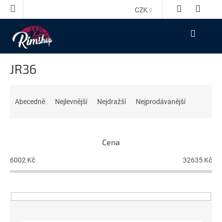
Přejít
CZK
na
obsah
NÁKUPNÍ
KOŠÍK
JR36
Ř
a
Abecedně
Nejlevnější
Nejdražší
Nejprodávanější
z
e
n
Cena
í
p
6002
Kč
32635
Kč
r
o
d
u
k
t