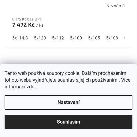
A
Neznámá
R
6 175 Kč bez DPH
M
7 472 Kč
/ ks
A
5x114.3
5x120
5x112
5x100
5x105
5x108
5x110
Tento web používá soubory cookie. Dalším procházením
tohoto webu vyjadřujete souhlas s jejich používáním.. Více
informací
zde
.
Nastavení
Z
Souhlasím
ZDARMA