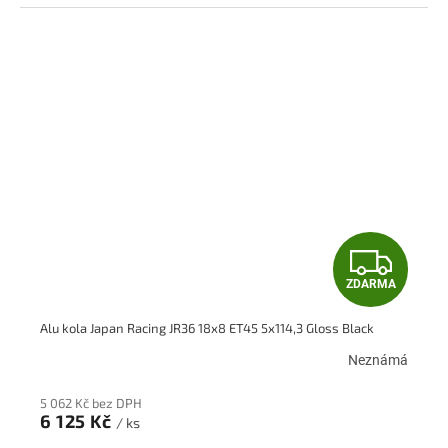
Z
ZDARMA
D
Alu kola Japan Racing JR36 18x8 ET45 5x114,3 Gloss Black
A
Neznámá
R
5 062 Kč bez DPH
M
6 125 Kč
/ ks