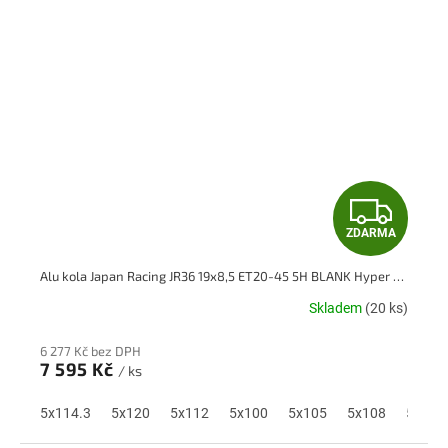
Z
ZDARMA
D
Alu kola Japan Racing JR36 19x8,5 ET20-45 5H BLANK Hyper Gray
A
Skladem
(20 ks)
R
6 277 Kč bez DPH
M
7 595 Kč
/ ks
A
5x114.3
5x120
5x112
5x100
5x105
5x108
5x110