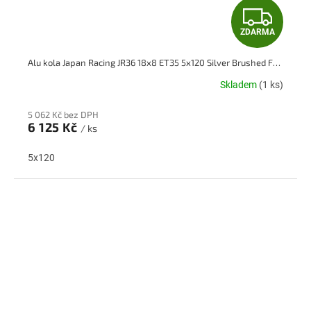
Z
ZDARMA
D
Alu kola Japan Racing JR36 18x8 ET35 5x120 Silver Brushed Face
A
Skladem
(1 ks)
R
5 062 Kč bez DPH
M
6 125 Kč
/ ks
A
5x120