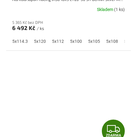
A
Skladem
(1 ks)
R
5 365 Kč bez DPH
M
6 492 Kč
/ ks
A
5x114.3
5x120
5x112
5x100
5x105
5x108
5x110
Z
ZDARMA