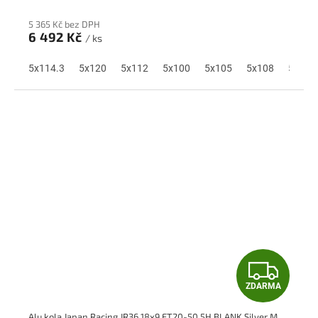
R
5 365 Kč bez DPH
M
6 492 Kč
/ ks
A
5x114.3
5x120
5x112
5x100
5x105
5x108
5x110
Z
ZDARMA
D
Alu kola Japan Racing JR36 18x9 ET20-50 5H BLANK Silver Machined Face