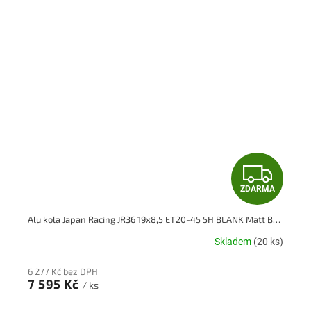
Z
ZDARMA
D
Alu kola Japan Racing JR36 19x8,5 ET20-45 5H BLANK Matt Bronze
A
Skladem
(20 ks)
R
6 277 Kč bez DPH
M
7 595 Kč
/ ks