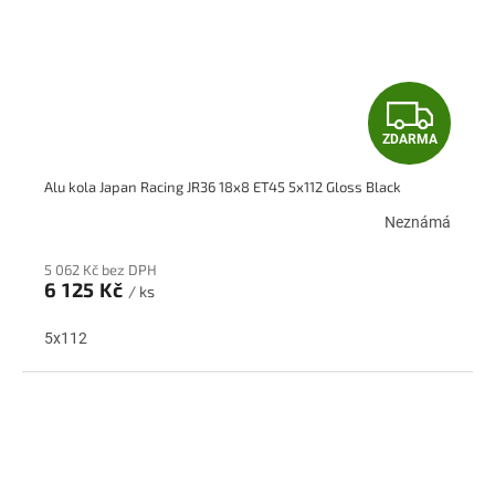
Z
ZDARMA
D
Alu kola Japan Racing JR36 18x8 ET45 5x112 Gloss Black
A
Neznámá
R
5 062 Kč bez DPH
M
6 125 Kč
/ ks
A
5x112