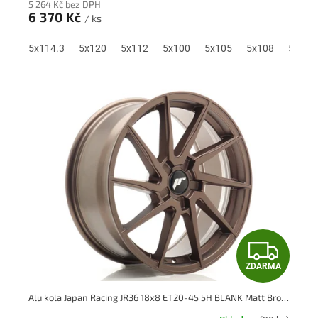
5 264 Kč bez DPH
M
6 370 Kč
/ ks
A
5x114.3
5x120
5x112
5x100
5x105
5x108
5x110
Z
ZDARMA
D
Alu kola Japan Racing JR36 18x8 ET20-45 5H BLANK Matt Bronze
A