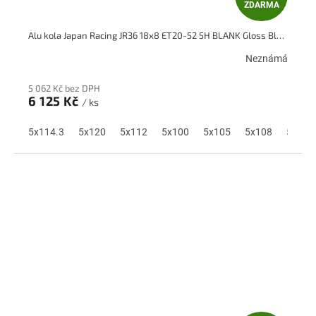
ZDARMA
D
Alu kola Japan Racing JR36 18x8 ET20-52 5H BLANK Gloss Black
A
Neznámá
R
5 062 Kč bez DPH
M
6 125 Kč
/ ks
A
5x114.3
5x120
5x112
5x100
5x105
5x108
5x110