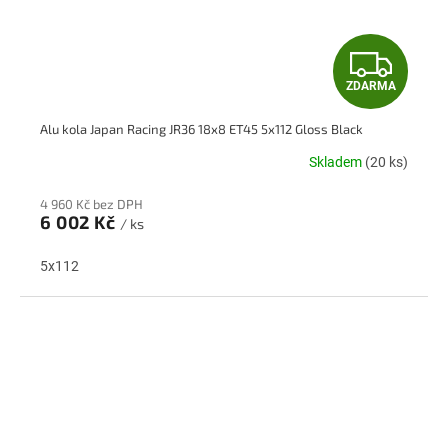
Z
ZDARMA
D
Alu kola Japan Racing JR36 18x8 ET45 5x112 Gloss Black
A
Skladem
(20 ks)
R
4 960 Kč bez DPH
M
6 002 Kč
/ ks
A
5x112