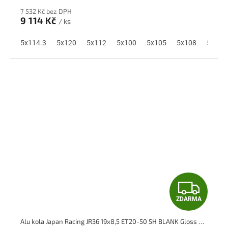
R
7 532 Kč bez DPH
M
9 114 Kč
/ ks
A
5x114.3
5x120
5x112
5x100
5x105
5x108
5x110
Z
ZDARMA
D
Alu kola Japan Racing JR36 19x8,5 ET20-50 5H BLANK Gloss Black Machined Face