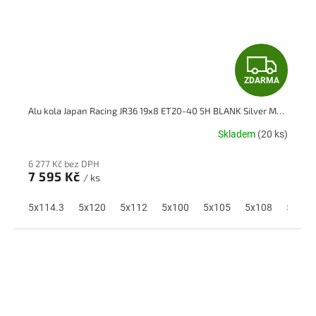
Z
ZDARMA
D
Alu kola Japan Racing JR36 19x8 ET20-40 5H BLANK Silver Machined Face
A
Skladem
(20 ks)
R
6 277 Kč bez DPH
M
7 595 Kč
/ ks
A
5x114.3
5x120
5x112
5x100
5x105
5x108
5x110