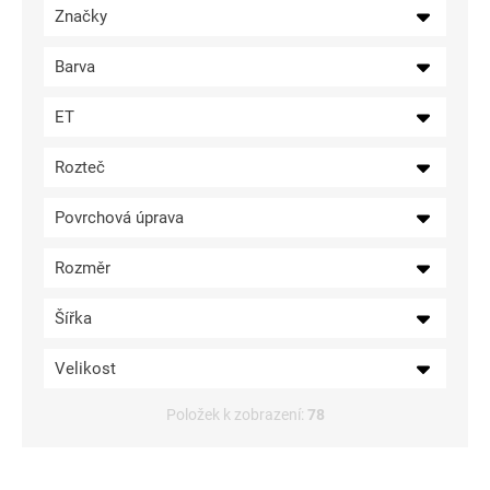
Značky
ů
Barva
ET
Rozteč
Povrchová úprava
Rozměr
Šířka
Velikost
Položek k zobrazení:
78
V