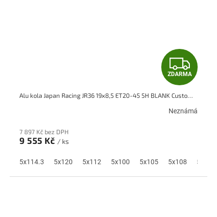
Z
ZDARMA
D
Alu kola Japan Racing JR36 19x8,5 ET20-45 5H BLANK Custom Finish
A
Neznámá
R
7 897 Kč bez DPH
M
9 555 Kč
/ ks
A
5x114.3
5x120
5x112
5x100
5x105
5x108
5x110