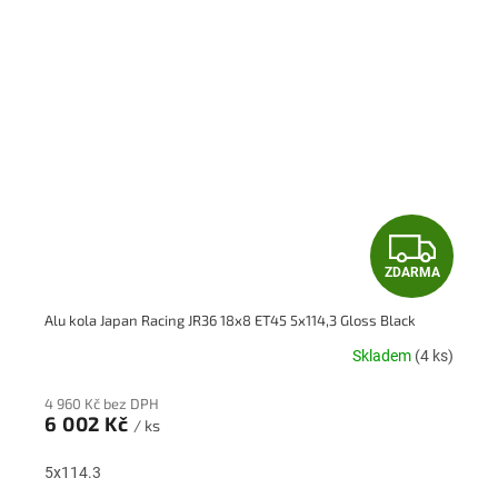
Z
ZDARMA
D
Alu kola Japan Racing JR36 18x8 ET45 5x114,3 Gloss Black
A
Skladem
(4 ks)
R
4 960 Kč bez DPH
M
6 002 Kč
/ ks
A
5x114.3