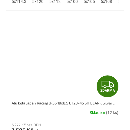
A
5x114.3
5x120
5x112
5x100
5x105
5x108
5x110
Z
ZDARMA
D
Alu kola Japan Racing JR36 19x8,5 ET20-45 5H BLANK Silver Machined Face
A
Skladem
(12 ks)
R
6 277 Kč bez DPH