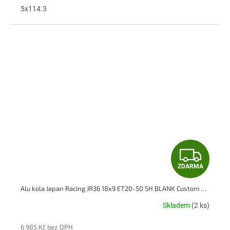
A
5x114.3
Z
ZDARMA
D
Alu kola Japan Racing JR36 18x9 ET20-50 5H BLANK Custom Finish
A
Skladem
(2 ks)
R
6 985 Kč bez DPH