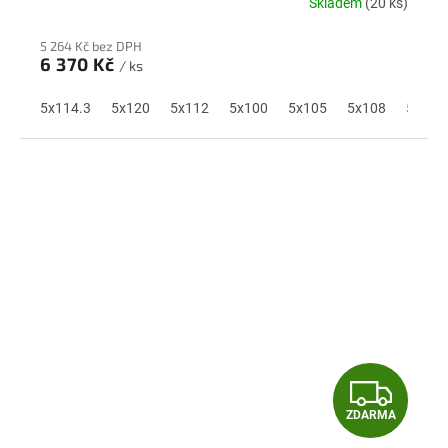
Skladem
(20 ks)
R
5 264 Kč bez DPH
M
6 370 Kč
/ ks
A
5x114.3
5x120
5x112
5x100
5x105
5x108
5x110
Z
ZDARMA
D