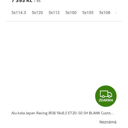
M
7 595 Kč
/ ks
A
5x114.3
5x120
5x112
5x100
5x105
5x108
5x110
Z
ZDARMA
D
Alu kola Japan Racing JR36 19x8,5 ET20-50 5H BLANK Custom Finish
A
Neznámá