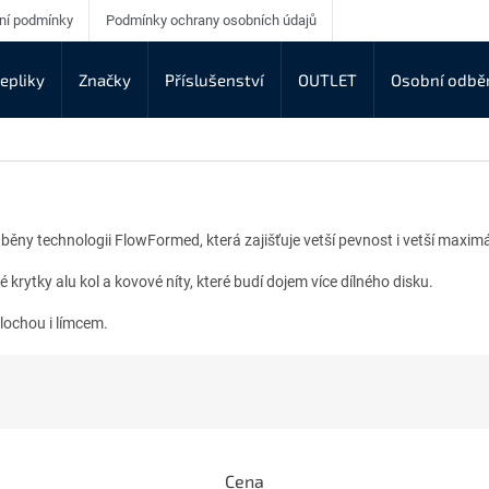
ní podmínky
Podmínky ochrany osobních údajů
epliky
Značky
Příslušenství
OUTLET
Osobní odbě
běny technologii FlowFormed, která zajišťuje vetší pevnost i vetší maximál
rytky alu kol a kovové níty, které budí dojem více dílného disku.
plochou i límcem.
Cena