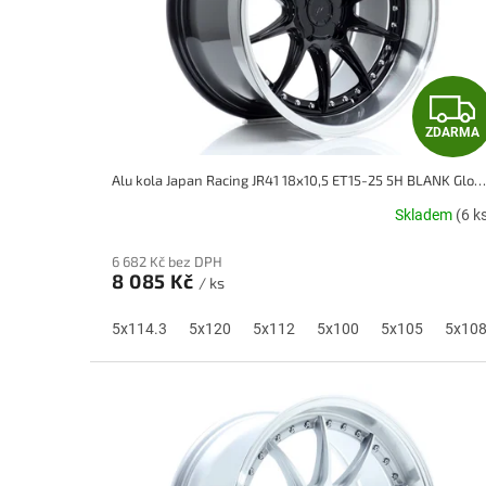
r
o
d
u
k
t
ZDARMA
ů
Alu kola Japan Racing JR41 18x10,5 ET15-25 5H BLANK Gloss Black w/ Machined Lip
Skladem
(6 k
6 682 Kč bez DPH
8 085 Kč
/ ks
5x114.3
5x120
5x112
5x100
5x105
5x10