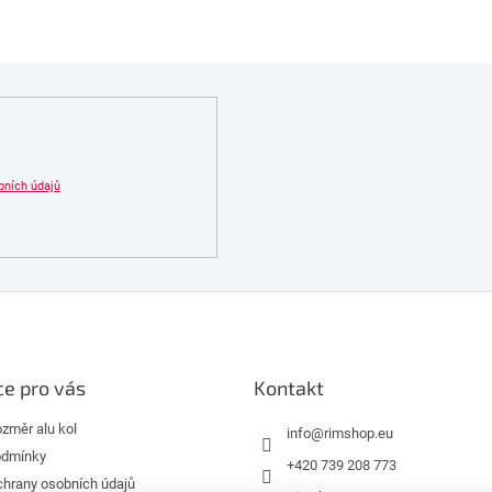
v
l
á
d
a
c
í
p
r
bních údajů
v
k
y
v
ý
p
i
s
u
e pro vás
Kontakt
ozměr alu kol
info
@
rimshop.eu
odmínky
+420 739 208 773
hrany osobních údajů