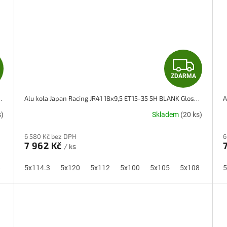
Z
Z
ZDARMA
D
D
BLANK Silver Machined Face
Alu kola Japan Racing JR41 18x9,5 ET15-35 5H BLANK Gloss Black w/ Machined Lip
A
A
s)
Skladem
(20 ks)
R
R
6 580 Kč bez DPH
6
M
M
7 962 Kč
/ ks
A
A
8
5x110
5x114.3
5x115
5x120
5x118
5x112
5x100
5x105
5x108
5x11
5