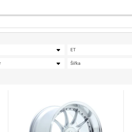
ET
r
Šířka