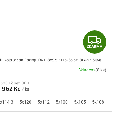
Z
ZDARMA
D
Alu kola Japan Racing JR41 18x9,5 ET15-35 5H BLANK Silver Machined Face
A
Skladem
(8 ks)
R
 580 Kč bez DPH
M
7 962 Kč
/ ks
A
0
x114.3
5x115
5x120
5x118
5x112
5x100
5x105
5x108
5x110
5x1