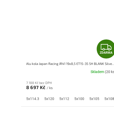
ZDARMA
Alu kola Japan Racing JR41 19x8,5 ET15-35 5H BLANK 
Skladem
(20 k
7 188 Kč bez DPH
8 697 Kč
/ ks
5x114.3
5x120
5x112
5x100
5x105
5x10