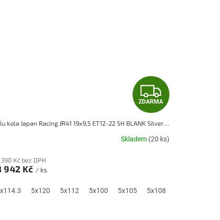
Z
ZDARMA
D
Alu kola Japan Racing JR41 19x9,5 ET12-22 5H BLANK Silver Machined Face
A
Skladem
(20 ks)
R
 390 Kč bez DPH
M
8 942 Kč
/ ks
A
0
x114.3
5x115
5x120
5x118
5x112
5x100
5x105
5x108
5x110
5x1