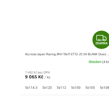
ZDARMA
Alu kola Japan Racing JR41 19x11 ET12-25 5H BLANK Gloss 
Skladem
(4 k
7 492 Kč bez DPH
9 065 Kč
/ ks
5x114.3
5x120
5x112
5x100
5x105
5x10