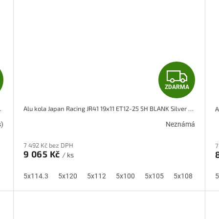
Z
Z
ZDARMA
D
D
Black w/ Machined Lip
Alu kola Japan Racing JR41 19x11 ET12-25 5H BLANK Silver Machined Face
A
A
s)
Neznámá
R
R
7 492 Kč bez DPH
7
M
M
9 065 Kč
/ ks
A
A
8
5x110
5x114.3
5x115
5x120
5x118
5x112
5x100
5x105
5x108
5x11
5