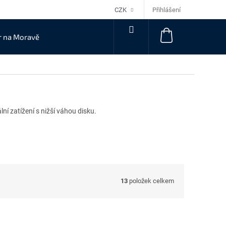
Přihlášení
CZK
NÁKUPNÍ
r na Moravě
KOŠÍK
ní zatížení s nižší váhou disku.
13
položek celkem