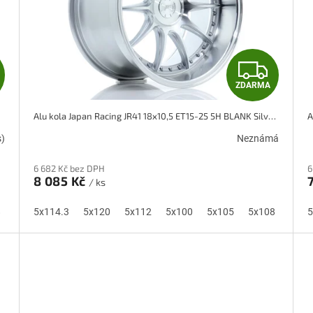
Z
Z
ZDARMA
D
D
Alu kola Japan Racing JR41 18x10,5 ET15-25 5H BLANK Silver Machined Face
A
A
s)
Neznámá
R
R
6 682 Kč bez DPH
6
M
M
8 085 Kč
/ ks
A
A
8
5x110
5x114.3
5x115
5x120
5x118
5x112
5x100
5x105
5x108
5x11
5