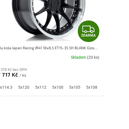
Z
ZDARMA
D
Alu kola Japan Racing JR41 18x8,5 ET15-35 5H BLANK Gloss Black w/ Machined Lip
A
Skladem
(20 ks)
R
 378 Kč bez DPH
M
7 717 Kč
/ ks
A
0
x114.3
5x115
5x120
5x118
5x112
5x100
5x105
5x108
5x110
5x1