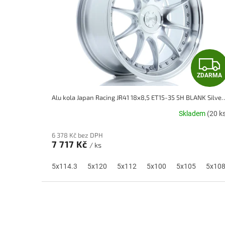
ZDARMA
Alu kola Japan Racing JR41 18x8,5 ET15-35 5H 
Skladem
(20 k
6 378 Kč bez DPH
7 717 Kč
/ ks
5x114.3
5x120
5x112
5x100
5x105
5x10