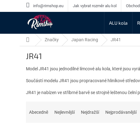
Přejít
info@rimshop.eu
Jak vybrat rozměr alu kol
Obchod
na
obsah
ALU kola
R
Domů
Značky
Japan Racing
JR41
JR41
Model JR41 jsou jednodílné límcové alu kola, které jsou vyrá
Součástí modelu JR41 jsou propracované hliníkové středové k
JR41 je nabízen ve stříbrné barvě se strojně leštenou čelní 
Ř
a
Abecedně
Nejlevnější
Nejdražší
Nejprodávanější
z
e
n
í