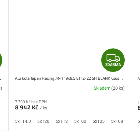
Z
Z
ZDARMA
D
D
Silver Machined Face
Alu kola Japan Racing JR41 19x9,5 ET12-22 5H BLANK Gloss Black w/ Machined Lip
A
A
s)
Skladem
(20 ks)
R
R
7 390 Kč bez DPH
7
M
M
8 942 Kč
/ ks
A
A
8
5x110
5x114.3
5x115
5x120
5x118
5x112
5x100
5x105
5x108
5x11
5