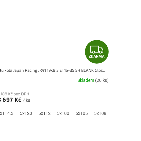
Z
ZDARMA
D
Alu kola Japan Racing JR41 19x8,5 ET15-35 5H BLANK Gloss Black w/ Machined Lip
A
Skladem
(20 ks)
R
 188 Kč bez DPH
M
8 697 Kč
/ ks
A
0
x114.3
5x115
5x120
5x118
5x112
5x100
5x105
5x108
5x110
5x1