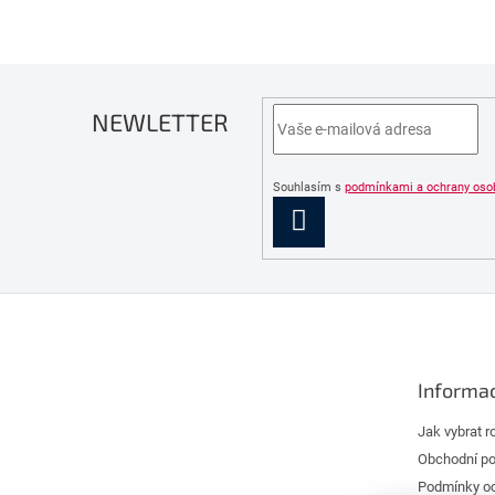
NEWLETTER
Souhlasím s
podmínkami a ochrany oso
PŘIHLÁSIT
SE
Z
á
p
a
Informac
t
í
Jak vybrat r
Obchodní p
Podmínky oc