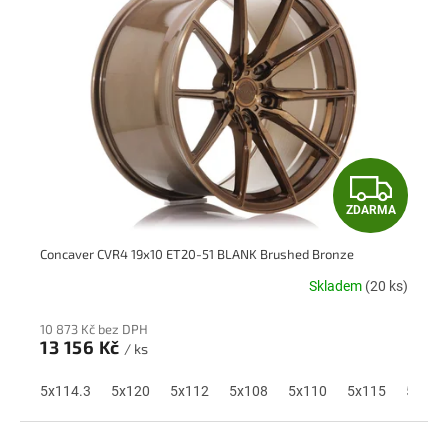
i
s
p
r
o
d
u
k
Z
t
ů
ZDARMA
D
Concaver CVR4 19x10 ET20-51 BLANK Brushed Bronze
A
Skladem
(20 ks)
R
10 873 Kč bez DPH
M
13 156 Kč
/ ks
A
5x114.3
5x120
5x112
5x108
5x110
5x115
5x118