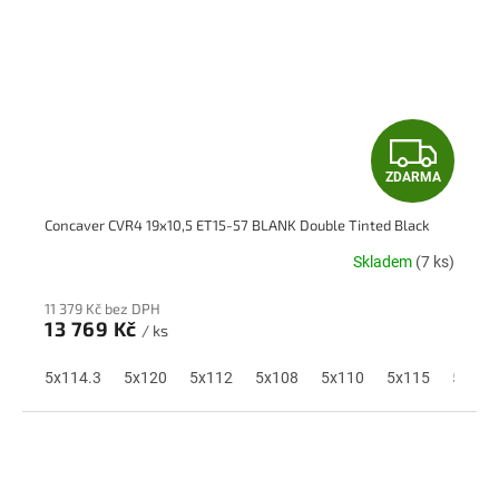
Z
ZDARMA
D
Concaver CVR4 19x10,5 ET15-57 BLANK Double Tinted Black
A
Skladem
(7 ks)
R
11 379 Kč bez DPH
M
13 769 Kč
/ ks
A
5x114.3
5x120
5x112
5x108
5x110
5x115
5x118