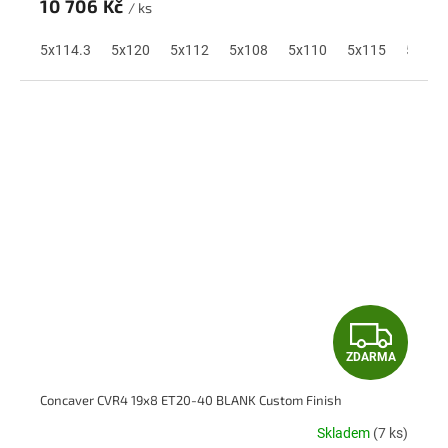
M
10 706 Kč
/ ks
A
5x114.3
5x120
5x112
5x108
5x110
5x115
5x118
Z
ZDARMA
D
Concaver CVR4 19x8 ET20-40 BLANK Custom Finish
A
Skladem
(7 ks)