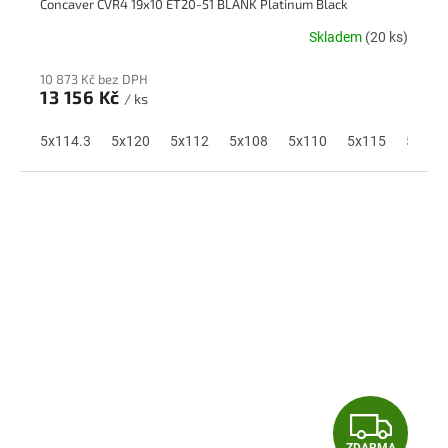
Concaver CVR4 19x10 ET20-51 BLANK Platinum Black
A
Skladem
(20 ks)
R
10 873 Kč bez DPH
M
13 156 Kč
/ ks
A
5x114.3
5x120
5x112
5x108
5x110
5x115
5x118
Z