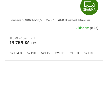
Z
ZDARMA
D
Concaver CVR4 19x10,5 ET15-57 BLANK Brushed Titanium
A
Skladem
(8 ks)
R
11 379 Kč bez DPH
M
13 769 Kč
/ ks
A
5x114.3
5x120
5x112
5x108
5x110
5x115
5x118