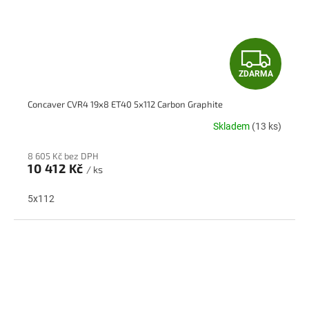
Z
ZDARMA
D
Concaver CVR4 19x8 ET40 5x112 Carbon Graphite
A
Skladem
(13 ks)
R
8 605 Kč bez DPH
M
10 412 Kč
/ ks
A
5x112