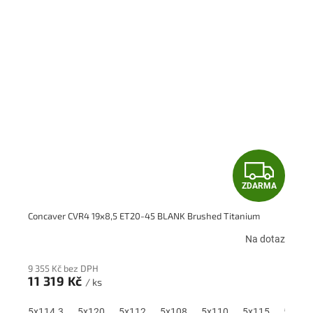
Z
ZDARMA
D
Concaver CVR4 19x8,5 ET20-45 BLANK Brushed Titanium
A
Na dotaz
R
9 355 Kč bez DPH
M
11 319 Kč
/ ks
5x114.3
5x120
5x112
5x108
5x110
5x115
5x118