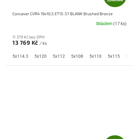
ZDARMA
D
Concaver CVR4 19x10,5 ET15-57 BLANK Brushed Bronze
A
Skladem
(17 ks)
R
11 379 Kč bez DPH
M
13 769 Kč
/ ks
A
5x114.3
5x120
5x112
5x108
5x110
5x115
5x118