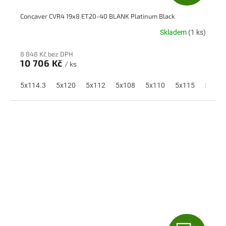
D
Concaver CVR4 19x8 ET20-40 BLANK Platinum Black
A
Skladem
(1 ks)
R
8 848 Kč bez DPH
M
10 706 Kč
/ ks
A
5x114.3
5x120
5x112
5x108
5x110
5x115
5x118