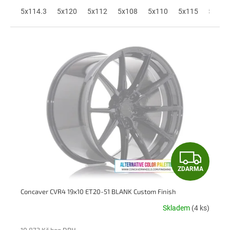
A
5x114.3
5x120
5x112
5x108
5x110
5x115
5x118
Z
ZDARMA
D
Concaver CVR4 19x10 ET20-51 BLANK Custom Finish
A
Skladem
(4 ks)
R
10 873 Kč bez DPH