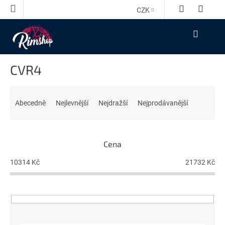
Přejít
CZK
na
obsah
NÁKUPNÍ
KOŠÍK
CVR4
Ř
a
Abecedně
Nejlevnější
Nejdražší
Nejprodávanější
z
e
n
Cena
í
p
10314
Kč
21732
Kč
r
o
d
u
k
t