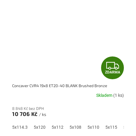
Z
ZDARMA
D
Concaver CVR4 19x8 ET20-40 BLANK Brushed Bronze
A
Skladem
(1 ks)
R
8 848 Kč bez DPH
M
10 706 Kč
/ ks
A
5x114.3
5x120
5x112
5x108
5x110
5x115
5x118