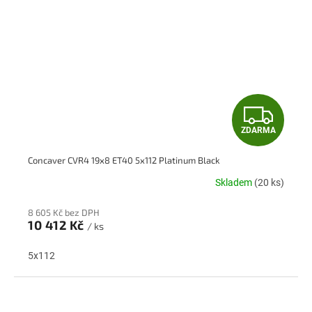
Z
ZDARMA
D
Concaver CVR4 19x8 ET40 5x112 Platinum Black
A
Skladem
(20 ks)
R
8 605 Kč bez DPH
M
10 412 Kč
/ ks
A
5x112