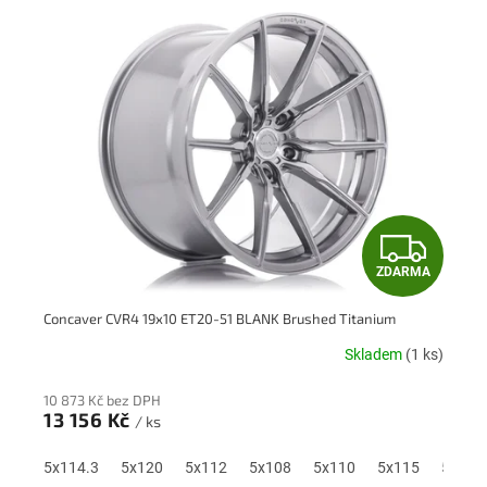
Z
ZDARMA
D
Concaver CVR4 19x10 ET20-51 BLANK Brushed Titanium
A
Skladem
(1 ks)
R
10 873 Kč bez DPH
M
13 156 Kč
/ ks
A
5x114.3
5x120
5x112
5x108
5x110
5x115
5x118