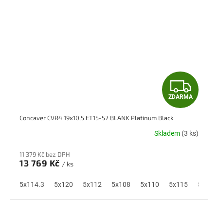
Z
ZDARMA
D
Concaver CVR4 19x10,5 ET15-57 BLANK Platinum Black
A
Skladem
(3 ks)
R
11 379 Kč bez DPH
M
13 769 Kč
/ ks
A
5x114.3
5x120
5x112
5x108
5x110
5x115
5x118