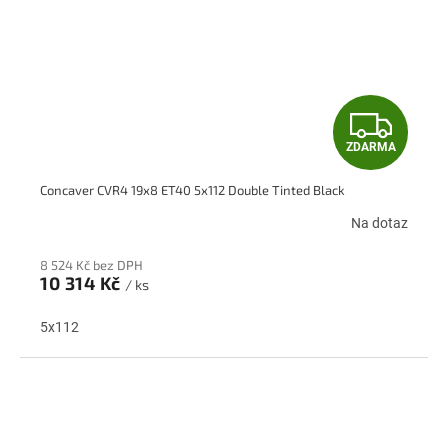
Z
ZDARMA
D
Concaver CVR4 19x8 ET40 5x112 Double Tinted Black
A
Na dotaz
R
8 524 Kč bez DPH
M
10 314 Kč
/ ks
A
5x112