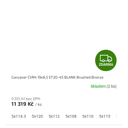
Z
ZDARMA
D
Concaver CVR4 19x8,5 ET20-45 BLANK Brushed Bronze
A
Skladem
(2 ks)
R
9 355 Kč bez DPH
M
11 319 Kč
/ ks
A
5x114.3
5x120
5x112
5x108
5x110
5x115
5x118