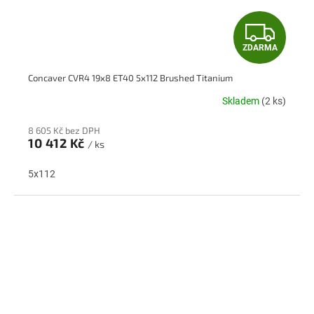
Z
ZDARMA
D
Concaver CVR4 19x8 ET40 5x112 Brushed Titanium
A
Skladem
(2 ks)
R
8 605 Kč bez DPH
M
10 412 Kč
/ ks
A
5x112