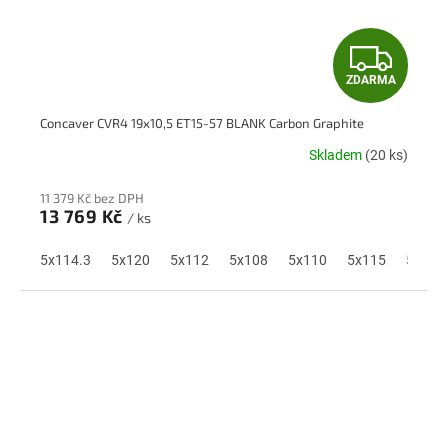
Z
ZDARMA
D
Concaver CVR4 19x10,5 ET15-57 BLANK Carbon Graphite
A
Skladem
(20 ks)
R
11 379 Kč bez DPH
M
13 769 Kč
/ ks
A
5x114.3
5x120
5x112
5x108
5x110
5x115
5x118