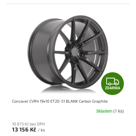
Z
ZDARMA
D
Concaver CVR4 19x10 ET20-51 BLANK Carbon Graphite
A
Skladem
(1 ks)
R
10 873 Kč bez DPH
M
13 156 Kč
/ ks