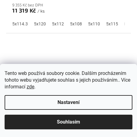
R
9 355 Kč bez DPH
M
11 319 Kč
/ ks
A
5x114.3
5x120
5x112
5x108
5x110
5x115
5x118
Tento web používá soubory cookie. Dalším procházením
tohoto webu vyjadřujete souhlas s jejich používáním.. Více
informací
zde
.
Nastavení
Z
ZDARMA
D
Souhlasím
Concaver CVR4 19x8,5 ET20-45 BLANK Double Tinted Black
A