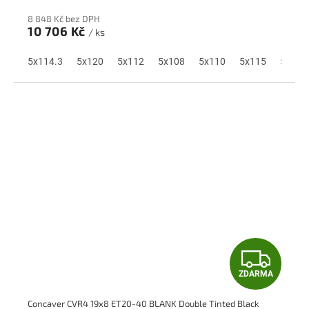
R
8 848 Kč bez DPH
M
10 706 Kč
/ ks
A
5x114.3
5x120
5x112
5x108
5x110
5x115
5x118
Z
ZDARMA
D
Concaver CVR4 19x8 ET20-40 BLANK Double Tinted Black