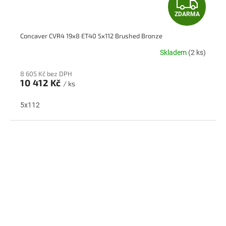
Z
ZDARMA
D
Concaver CVR4 19x8 ET40 5x112 Brushed Bronze
A
Skladem
(2 ks)
R
8 605 Kč bez DPH
M
10 412 Kč
/ ks
A
5x112