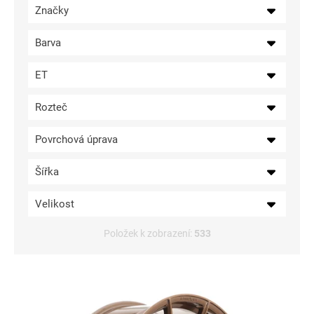
Značky
ů
Barva
ET
Rozteč
Povrchová úprava
Šířka
Velikost
Položek k zobrazení:
533
V
ý
p