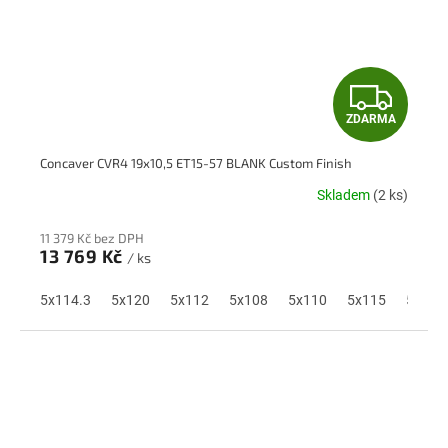
Z
ZDARMA
D
Concaver CVR4 19x10,5 ET15-57 BLANK Custom Finish
A
Skladem
(2 ks)
R
11 379 Kč bez DPH
M
13 769 Kč
/ ks
A
5x114.3
5x120
5x112
5x108
5x110
5x115
5x118