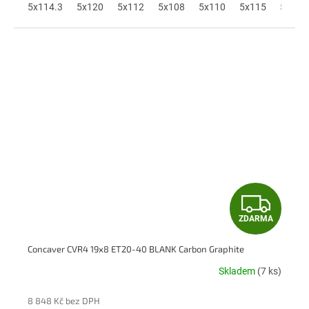
A
5x114.3
5x120
5x112
5x108
5x110
5x115
5x118
Z
ZDARMA
D
Concaver CVR4 19x8 ET20-40 BLANK Carbon Graphite
A
Skladem
(7 ks)
R
8 848 Kč bez DPH