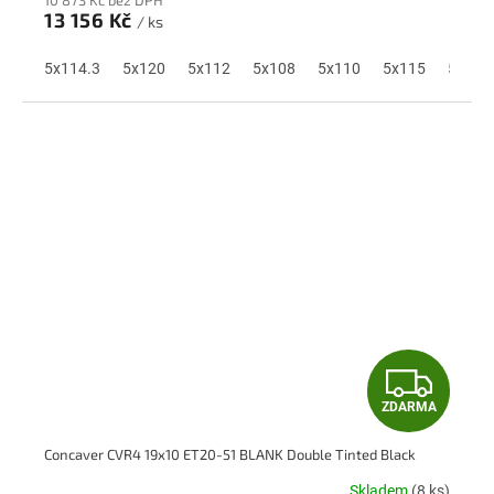
M
13 156 Kč
/ ks
A
5x114.3
5x120
5x112
5x108
5x110
5x115
5x118
Z
ZDARMA
D
Concaver CVR4 19x10 ET20-51 BLANK Double Tinted Black
A
Skladem
(8 ks)