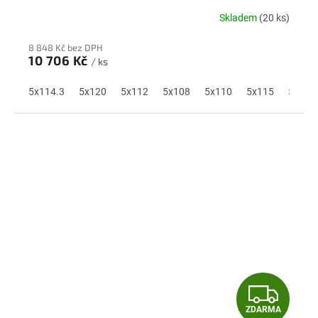
A
Skladem
(20 ks)
R
8 848 Kč bez DPH
M
10 706 Kč
/ ks
A
5x114.3
5x120
5x112
5x108
5x110
5x115
5x118
Z
ZDARMA