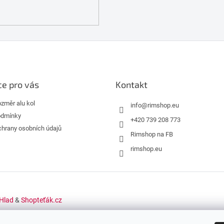
e pro vás
Kontakt
ozměr alu kol
info
@
rimshop.eu
odmínky
+420 739 208 773
hrany osobních údajů
Rimshop na FB
rimshop.eu
Hlad
&
Shopteťák.cz