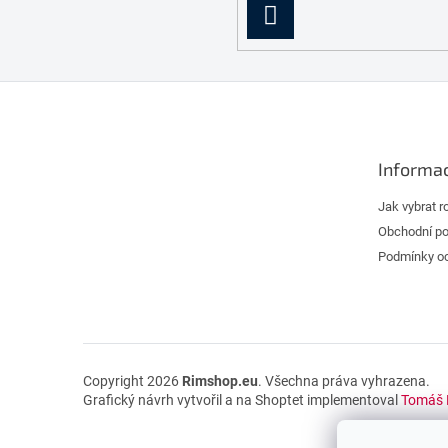
PŘIHLÁSIT
SE
Z
á
p
a
Informac
t
í
Jak vybrat r
Obchodní p
Podmínky oc
Copyright 2026
Rimshop.eu
. Všechna práva vyhrazena.
Grafický návrh vytvořil a na Shoptet implementoval
Tomáš 