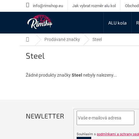
Přejít
info@rimshop.eu
Jak vybrat rozměr alu kol
Obchod
na
obsah
ALU kola
R
Domů
Prodávané značky
Steel
Steel
Žádné produkty značky
Steel
nebyly nalezeny...
NEWLETTER
Souhlasím s
podmínkami a ochrany oso