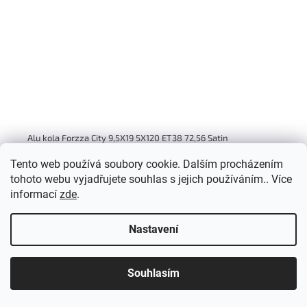
Alu kola Forzza City 9,5X19 5X120 ET38 72,56 Satin
Skladem
(12 ks)
Tento web používá soubory cookie. Dalším procházením
tohoto webu vyjadřujete souhlas s jejich používáním.. Více
5 305 Kč bez DPH
informací
zde
.
6 419 Kč
/ ks
Nastavení
Souhlasím