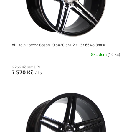
d
t
u
ů
k
t
ů
Alu kola Forzza Bosan 10,5X20 5X112 ET37 66,45 BmFM
Skladem
(19 ks)
6 256 Kč bez DPH
7 570 Kč
/ ks