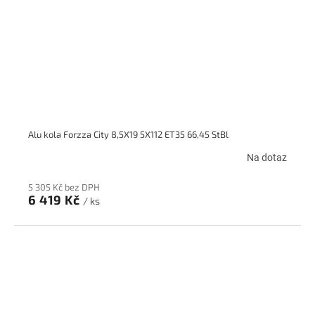
Alu kola Forzza City 8,5X19 5X112 ET35 66,45 StBl
Na dotaz
5 305 Kč bez DPH
6 419 Kč
/ ks