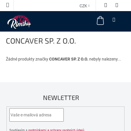
Přejít
CZK
na
obsah
NÁKUPNÍ
KOŠÍK
CONCAVER SP. Z O.O.
Žádné produkty značky
CONCAVER SP. Z O.O.
nebyly nalezeny...
NEWLETTER
Souhlasím s
podmínkami a ochrany osobních údajů