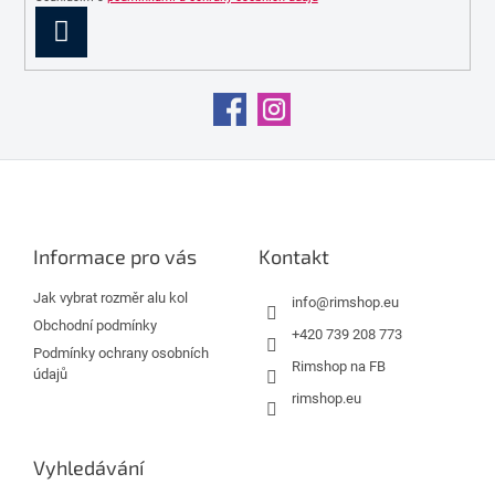
PŘIHLÁSIT
SE
Z
á
p
a
Informace pro vás
Kontakt
t
í
Jak vybrat rozměr alu kol
info
@
rimshop.eu
Obchodní podmínky
+420 739 208 773
Podmínky ochrany osobních
Rimshop na FB
údajů
rimshop.eu
Vyhledávání