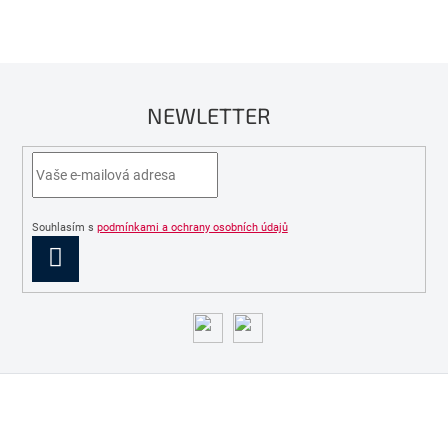
NEWLETTER
Souhlasím s
podmínkami a ochrany osobních údajů
PŘIHLÁSIT
SE
Z
á
p