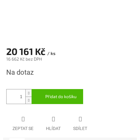
20 161 Kč
/ ks
16 662 Kč bez DPH
Měrná
Na dotaz
cena:
Přidat do košíku
ZEPTAT SE
HLÍDAT
SDÍLET