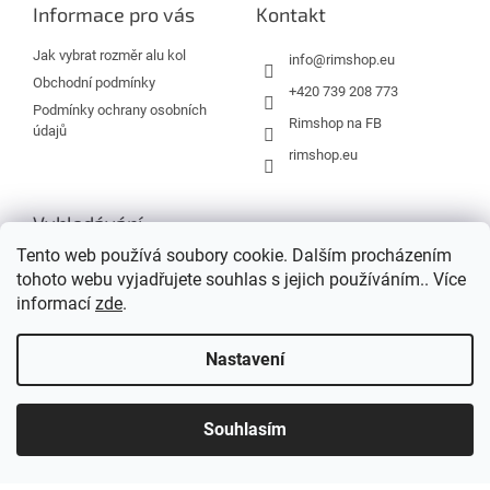
a
Informace pro vás
Kontakt
t
í
Jak vybrat rozměr alu kol
info
@
rimshop.eu
Obchodní podmínky
+420 739 208 773
Podmínky ochrany osobních
Rimshop na FB
údajů
rimshop.eu
Vyhledávání
Tento web používá soubory cookie. Dalším procházením
tohoto webu vyjadřujete souhlas s jejich používáním.. Více
HLEDAT
informací
zde
.
Nastavení
Vytvořil Shoptet
Souhlasím
Copyright 2026
Rimshop.eu
. Všechna práva vyhrazena.
Grafický návrh vytvořil a na Shoptet implementoval
Tomáš Hlad
&