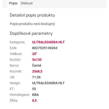
Popis
Diskuze
Detailní popis produktu
Popis produktu není dostupný
Doplňkové parametry
Kategorie
:
ULTRALEGGERA HLT
EAN
:
8027529130263
Velikost
:
20"
Rozteč
:
5x130
Barvy
:
Černé
Rozměr
:
20x8,5
CB
:
71,56
Design
:
ULTRALEGGERA HLT
ET
:
55
Homologace
:
KBA
Šířka
:
8,5