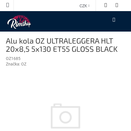
Přejít
CZK
na
obsah
NÁKUPNÍ
KOŠÍK
Alu kola OZ ULTRALEGGERA HLT
20x8,5 5x130 ET55 GLOSS BLACK
OZ1685
Značka:
OZ