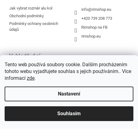
t
í
Jak vybrat rozměr alu kol
info
@
rimshop.eu
Obchodní podmínky
+420 739 208 773
Podmínky ochrany osobních
Rimshop na FB
údajů
rimshop.eu
Vyhledávání
Tento web používá soubory cookie. Dalším procházením
tohoto webu vyjadřujete souhlas s jejich používáním.. Více
HLEDAT
informací
zde
.
Nastavení
Vytvořil Shoptet
Souhlasím
Copyright 2026
Rimshop.eu
. Všechna práva vyhrazena.
Grafický návrh vytvořil a na Shoptet implementoval
Tomáš Hlad
&
Shopteťák.cz