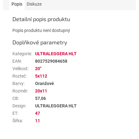
Popis
Diskuze
Detailní popis produktu
Popis produktu není dostupný
Doplňkové parametry
Kategorie
:
ULTRALEGGERA HLT
EAN
:
8027529084658
Velikost
:
20"
Rozteč
:
5x112
Barvy
:
Oranžové
Rozměr
:
20x11
CB
:
57,06
Design
:
ULTRALEGGERA HLT
ET
:
47
Šířka
:
11