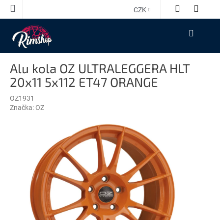
Přejít
CZK
na
obsah
NÁKUPNÍ
KOŠÍK
Alu kola OZ ULTRALEGGERA HLT
20x11 5x112 ET47 ORANGE
OZ1931
Značka:
OZ