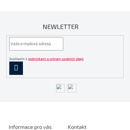
NEWLETTER
Souhlasím s
podmínkami a ochrany osobních údajů
PŘIHLÁSIT
SE
Z
á
p
a
Informace pro vás
Kontakt