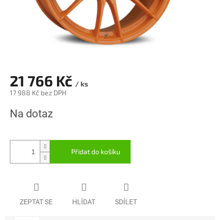
21 766 Kč
/ ks
17 988 Kč bez DPH
Měrná
Na dotaz
cena:
Přidat do košíku
ZEPTAT SE
HLÍDAT
SDÍLET