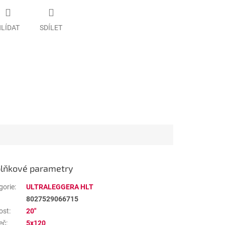
LÍDAT
SDÍLET
lňkové parametry
gorie
:
ULTRALEGGERA HLT
8027529066715
ost
:
20"
eč
:
5x120