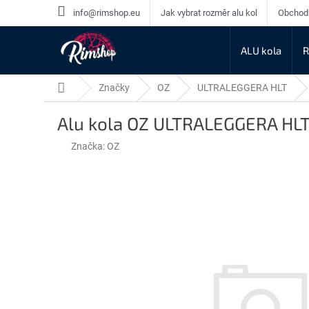
Přejít
info@rimshop.eu
Jak vybrat rozměr alu kol
Obchod
na
obsah
ALU kola
R
Domů
Značky
OZ
ULTRALEGGERA HLT
Alu kola OZ ULTRALEGGERA HLT
Značka:
OZ