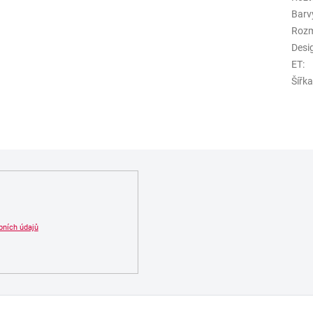
Barv
Roz
Desi
ET
:
Šířk
bních údajů