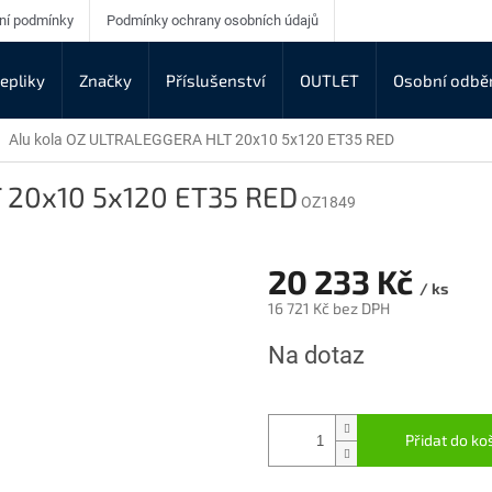
ní podmínky
Podmínky ochrany osobních údajů
epliky
Značky
Příslušenství
OUTLET
Osobní odbě
Alu kola OZ ULTRALEGGERA HLT 20x10 5x120 ET35 RED
 20x10 5x120 ET35 RED
OZ1849
20 233 Kč
/ ks
16 721 Kč bez DPH
Měrná
Na dotaz
cena:
Přidat do ko