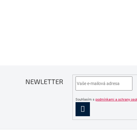
NEWLETTER
Souhlasím s
podmínkami a ochrany oso
PŘIHLÁSIT
SE
Z