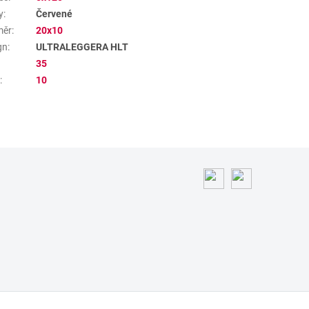
y
:
Červené
měr
:
20x10
gn
:
ULTRALEGGERA HLT
35
a
:
10