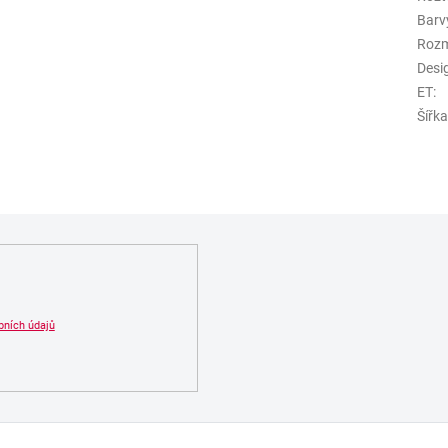
Barv
Roz
Desi
ET
:
Šířk
bních údajů