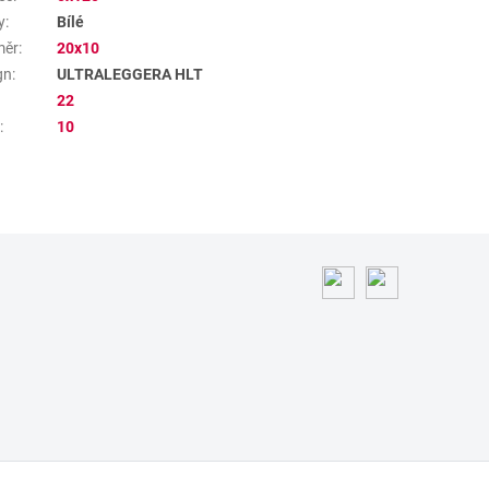
y
:
Bílé
měr
:
20x10
gn
:
ULTRALEGGERA HLT
22
a
:
10