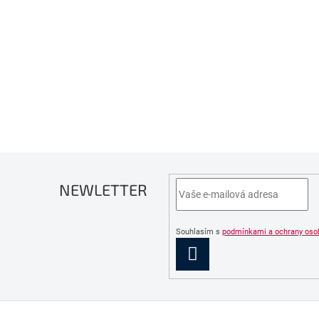
NEWLETTER
Souhlasím s
podmínkami a ochrany oso
PŘIHLÁSIT
SE
Z