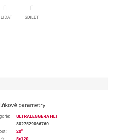
LÍDAT
SDÍLET
lňkové parametry
gorie
:
ULTRALEGGERA HLT
8027529066760
ost
:
20"
eč
:
5x120