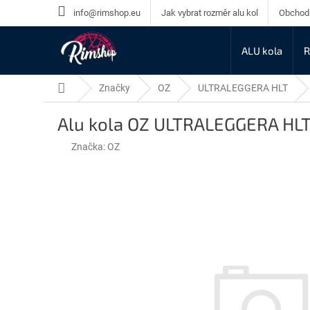
Přejít
info@rimshop.eu
Jak vybrat rozměr alu kol
Obchod
na
obsah
ALU kola
R
Domů
Značky
OZ
ULTRALEGGERA HLT
Alu kola OZ ULTRALEGGERA HL
Značka:
OZ