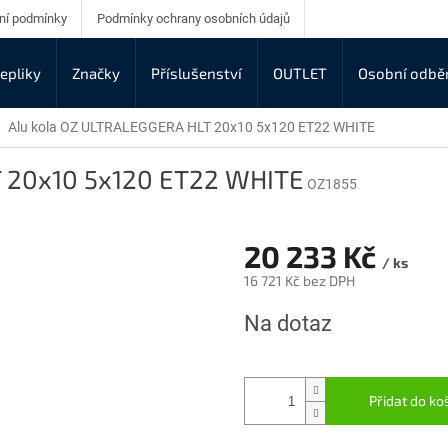
ní podmínky
Podmínky ochrany osobních údajů
epliky
Značky
Příslušenství
OUTLET
Osobní odbě
Alu kola OZ ULTRALEGGERA HLT 20x10 5x120 ET22 WHITE
T 20x10 5x120 ET22 WHITE
OZ1855
20 233 Kč
/ ks
16 721 Kč bez DPH
Měrná
Na dotaz
cena:
Přidat do ko