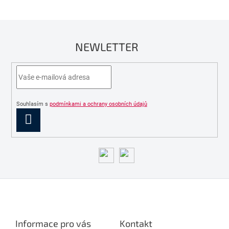
NEWLETTER
Souhlasím s
podmínkami a ochrany osobních údajů
PŘIHLÁSIT
SE
Z
á
p
a
Informace pro vás
Kontakt