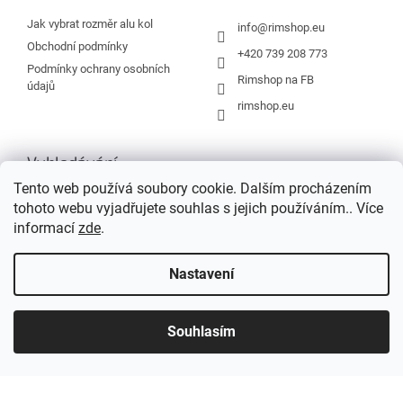
t
í
Jak vybrat rozměr alu kol
info
@
rimshop.eu
Obchodní podmínky
+420 739 208 773
Podmínky ochrany osobních
Rimshop na FB
údajů
rimshop.eu
Vyhledávání
Tento web používá soubory cookie. Dalším procházením
tohoto webu vyjadřujete souhlas s jejich používáním.. Více
HLEDAT
informací
zde
.
Nastavení
Vytvořil Shoptet
Souhlasím
Copyright 2026
Rimshop.eu
. Všechna práva vyhrazena.
Grafický návrh vytvořil a na Shoptet implementoval
Tomáš Hlad
&
Shopteťák.cz