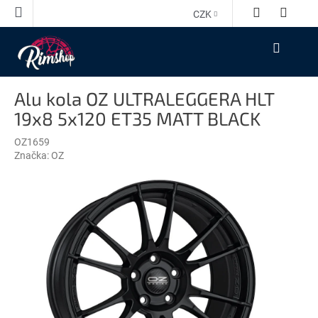
Přejít
CZK
na
obsah
NÁKUPNÍ
KOŠÍK
Alu kola OZ ULTRALEGGERA HLT
19x8 5x120 ET35 MATT BLACK
OZ1659
Značka:
OZ