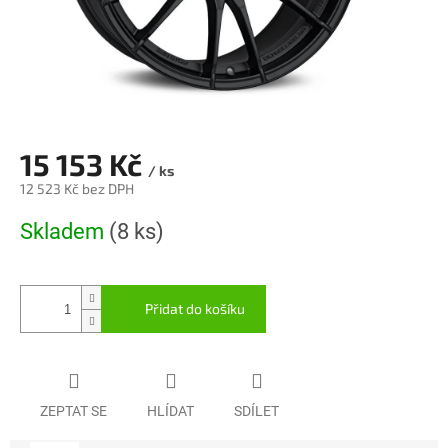
15 153 Kč
/ ks
12 523 Kč bez DPH
Měrná
Skladem
(8 ks)
cena:
Přidat do košíku
ZEPTAT SE
HLÍDAT
SDÍLET