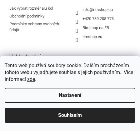
t
í
Jak vybrat rozměr alu kol
info
@
rimshop.eu
Obchodní podmínky
+420 739 208 773
Podmínky ochrany osobních
Rimshop na FB
údajů
rimshop.eu
Vyhledávání
Tento web používá soubory cookie. Dalším procházením
tohoto webu vyjadřujete souhlas s jejich používáním.. Více
HLEDAT
informací
zde
.
Nastavení
Vytvořil Shoptet
Souhlasím
Copyright 2026
Rimshop.eu
. Všechna práva vyhrazena.
Grafický návrh vytvořil a na Shoptet implementoval
Tomáš Hlad
&
Shopteťák.cz