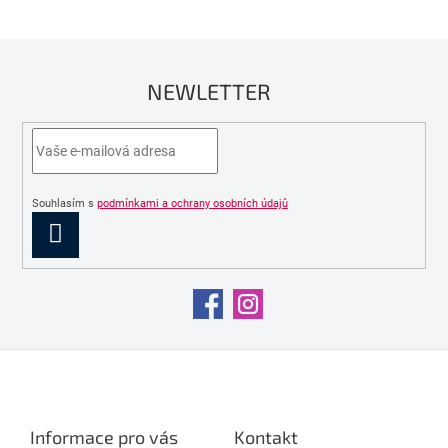
NEWLETTER
Souhlasím s
podmínkami a ochrany osobních údajů
PŘIHLÁSIT
SE
Z
á
p
a
Informace pro vás
Kontakt