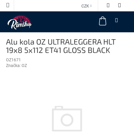
Přejít
CZK
na
obsah
NÁKUPNÍ
KOŠÍK
Alu kola OZ ULTRALEGGERA HLT
19x8 5x112 ET41 GLOSS BLACK
OZ1671
Značka:
OZ