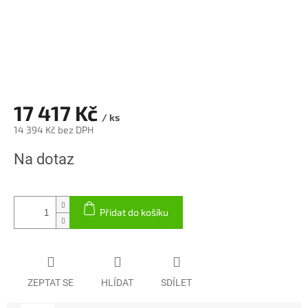
17 417 Kč
/ ks
14 394 Kč bez DPH
Měrná
Na dotaz
cena:
Přidat do košíku
ZEPTAT SE
HLÍDAT
SDÍLET