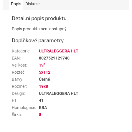
Popis
Diskuze
Detailní popis produktu
Popis produktu není dostupný
Doplňkové parametry
Kategorie
:
ULTRALEGGERA HLT
EAN
:
8027529129748
Velikost
:
19"
Rozteč
:
5x112
Barvy
:
Černé
Rozměr
:
19x8
Design
:
ULTRALEGGERA HLT
ET
:
41
Homologace
:
KBA
Šířka
:
8