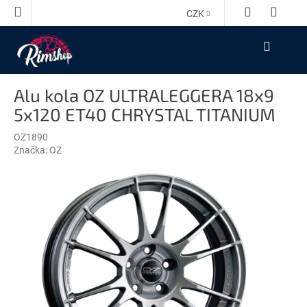
Přejít
CZK
na
obsah
NÁKUPNÍ
KOŠÍK
Alu kola OZ ULTRALEGGERA 18x9
5x120 ET40 CHRYSTAL TITANIUM
OZ1890
Značka:
OZ