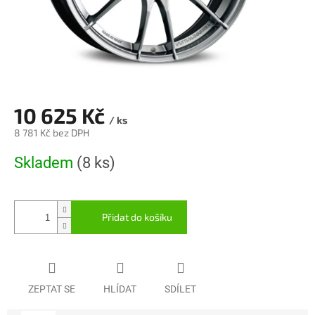
10 625 Kč
/ ks
8 781 Kč bez DPH
Měrná
Skladem
(8 ks)
cena:
Přidat do košíku
ZEPTAT SE
HLÍDAT
SDÍLET