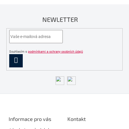
NEWLETTER
Souhlasím s
podmínkami a ochrany osobních údajů
PŘIHLÁSIT
SE
Z
á
p
a
Informace pro vás
Kontakt
t
í