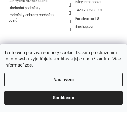
Jak vybrat rozměr alu kol
info
@
rimshop.eu
Obchodní podmínky
+420 739 208 773
Podmínky ochrany osobních
Rimshop na FB
údajů
rimshop.eu
Vyhledávání
Tento web používá soubory cookie. Dalším procházením
tohoto webu vyjadřujete souhlas s jejich používáním.. Více
HLEDAT
informací
zde
.
Nastavení
Vytvořil Shoptet
Souhlasím
Copyright 2026
Rimshop.eu
. Všechna práva vyhrazena.
Grafický návrh vytvořil a na Shoptet implementoval
Tomáš Hlad
&
Shopteťák.cz