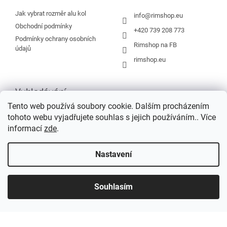
t
í
Jak vybrat rozměr alu kol
info
@
rimshop.eu
Obchodní podmínky
+420 739 208 773
Podmínky ochrany osobních
Rimshop na FB
údajů
rimshop.eu
Vyhledávání
Tento web používá soubory cookie. Dalším procházením
tohoto webu vyjadřujete souhlas s jejich používáním.. Více
HLEDAT
informací
zde
.
Nastavení
Vytvořil Shoptet
Souhlasím
Copyright 2026
Rimshop.eu
. Všechna práva vyhrazena.
Grafický návrh vytvořil a na Shoptet implementoval
Tomáš Hlad
&
Shopteťák.cz