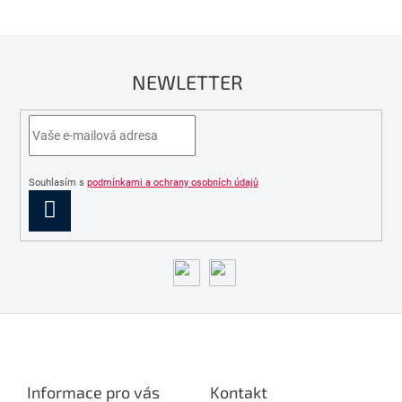
NEWLETTER
Souhlasím s
podmínkami a ochrany osobních údajů
PŘIHLÁSIT
SE
Z
á
p
a
Informace pro vás
Kontakt