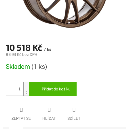
10 518 Kč
/ ks
8 693 Kč bez DPH
Měrná
Skladem
(1 ks)
cena:
Přidat do košíku
ZEPTAT SE
HLÍDAT
SDÍLET