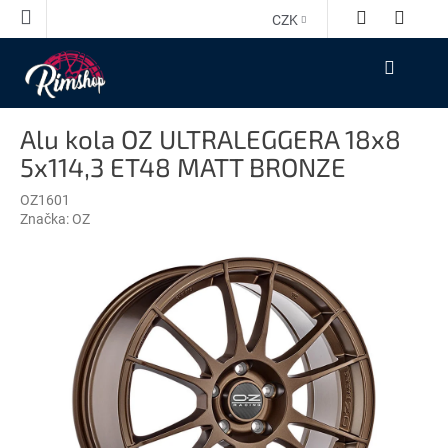
Přejít
CZK
na
obsah
NÁKUPNÍ
KOŠÍK
Alu kola OZ ULTRALEGGERA 18x8
5x114,3 ET48 MATT BRONZE
OZ1601
Značka:
OZ