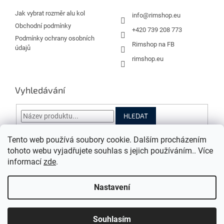
t
í
Jak vybrat rozměr alu kol
info
@
rimshop.eu
Obchodní podmínky
+420 739 208 773
Podmínky ochrany osobních
Rimshop na FB
údajů
rimshop.eu
Vyhledávání
HLEDAT
Tento web používá soubory cookie. Dalším procházením
tohoto webu vyjadřujete souhlas s jejich používáním.. Více
informací
zde
.
Vytvořil Shoptet
Nastavení
Copyright 2026
Rimshop.eu
. Všechna práva vyhrazena.
Grafický návrh vytvořil a na Shoptet implementoval
Tomáš Hlad
&
Souhlasím
Shopteťák.cz