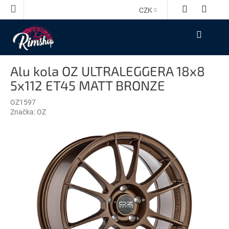
Přejít
CZK
na
obsah
NÁKUPNÍ
KOŠÍK
Alu kola OZ ULTRALEGGERA 18x8
5x112 ET45 MATT BRONZE
OZ1597
Značka:
OZ