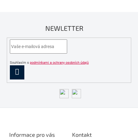
NEWLETTER
Souhlasím s
podmínkami a ochrany osobních údajů
PŘIHLÁSIT
SE
Z
á
p
a
Informace pro vás
Kontakt