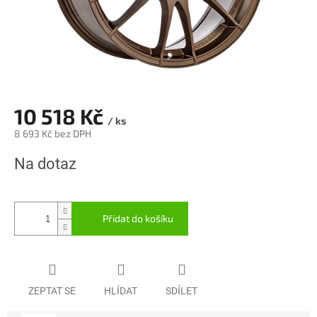
10 518 Kč
/ ks
8 693 Kč bez DPH
Měrná
Na dotaz
cena:
Přidat do košíku
ZEPTAT SE
HLÍDAT
SDÍLET