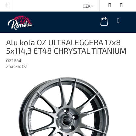
Přejít
CZK
na
obsah
NÁKUPNÍ
KOŠÍK
Alu kola OZ ULTRALEGGERA 17x8
5x114,3 ET48 CHRYSTAL TITANIUM
OZ1564
Značka:
OZ