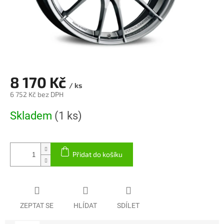
8 170 Kč
/ ks
6 752 Kč bez DPH
Měrná
Skladem
(1 ks)
cena:
Přidat do košíku
ZEPTAT SE
HLÍDAT
SDÍLET