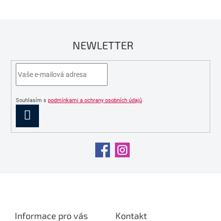
NEWLETTER
Souhlasím s
podmínkami a ochrany osobních údajů
PŘIHLÁSIT
SE
Z
á
p
a
Informace pro vás
Kontakt