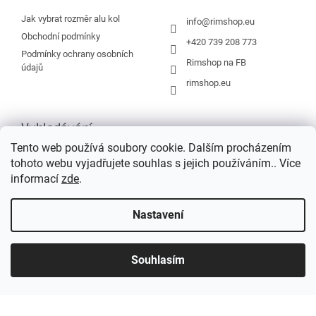
t
í
Jak vybrat rozměr alu kol
info
@
rimshop.eu
Obchodní podmínky
+420 739 208 773
Podmínky ochrany osobních
Rimshop na FB
údajů
rimshop.eu
Vyhledávání
Tento web používá soubory cookie. Dalším procházením
tohoto webu vyjadřujete souhlas s jejich používáním.. Více
HLEDAT
informací
zde
.
Nastavení
Vytvořil Shoptet
Souhlasím
Copyright 2026
Rimshop.eu
. Všechna práva vyhrazena.
Grafický návrh vytvořil a na Shoptet implementoval
Tomáš Hlad
&
Shopteťák.cz