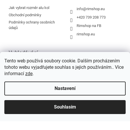
t
í
Jak vybrat rozměr alu kol
info
@
rimshop.eu
Obchodní podmínky
+420 739 208 773
Podmínky ochrany osobních
Rimshop na FB
údajů
rimshop.eu
Vyhledávání
Tento web používá soubory cookie. Dalším procházením
tohoto webu vyjadřujete souhlas s jejich používáním.. Více
HLEDAT
informací
zde
.
Nastavení
Vytvořil Shoptet
Souhlasím
Copyright 2026
Rimshop.eu
. Všechna práva vyhrazena.
Grafický návrh vytvořil a na Shoptet implementoval
Tomáš Hlad
&
Shopteťák.cz