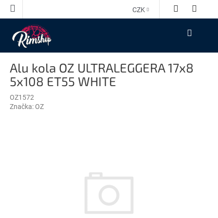
Přejít
CZK
na
obsah
NÁKUPNÍ
KOŠÍK
Alu kola OZ ULTRALEGGERA 17x8
5x108 ET55 WHITE
OZ1572
Značka:
OZ