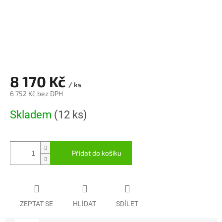
8 170 Kč
/ ks
6 752 Kč bez DPH
Měrná
Skladem
(12 ks)
cena:
Přidat do košíku
ZEPTAT SE
HLÍDAT
SDÍLET