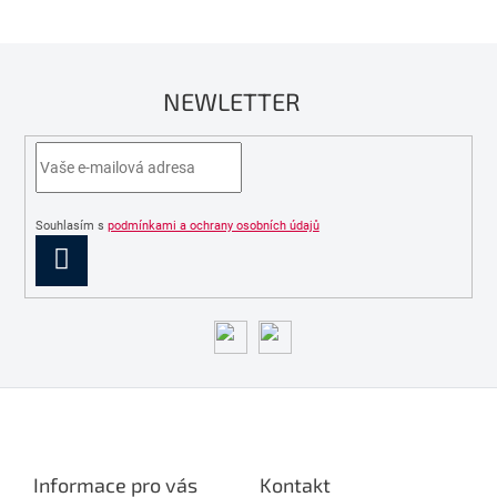
NEWLETTER
Souhlasím s
podmínkami a ochrany osobních údajů
PŘIHLÁSIT
SE
Z
á
p
a
Informace pro vás
Kontakt