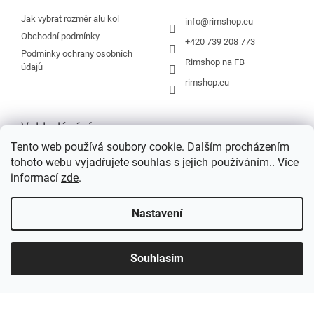
t
í
Jak vybrat rozměr alu kol
info
@
rimshop.eu
Obchodní podmínky
+420 739 208 773
Podmínky ochrany osobních
Rimshop na FB
údajů
rimshop.eu
Vyhledávání
Tento web používá soubory cookie. Dalším procházením
tohoto webu vyjadřujete souhlas s jejich používáním.. Více
HLEDAT
informací
zde
.
Nastavení
Vytvořil Shoptet
Souhlasím
Copyright 2026
Rimshop.eu
. Všechna práva vyhrazena.
Grafický návrh vytvořil a na Shoptet implementoval
Tomáš Hlad
&
Shopteťák.cz