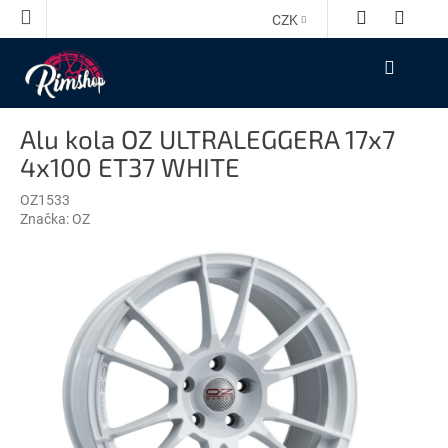
Přejít
CZK
na
obsah
NÁKUPNÍ
KOŠÍK
Alu kola OZ ULTRALEGGERA 17x7
4x100 ET37 WHITE
OZ1533
Značka:
OZ