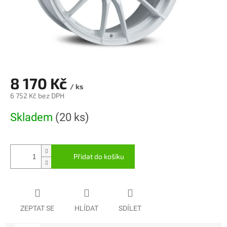
8 170 Kč
/ ks
6 752 Kč bez DPH
Měrná
Skladem
(20 ks)
cena:
Přidat do košíku
ZEPTAT SE
HLÍDAT
SDÍLET