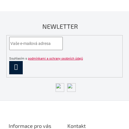
NEWLETTER
Souhlasím s
podmínkami a ochrany osobních údajů
PŘIHLÁSIT
SE
Z
á
p
a
Informace pro vás
Kontakt