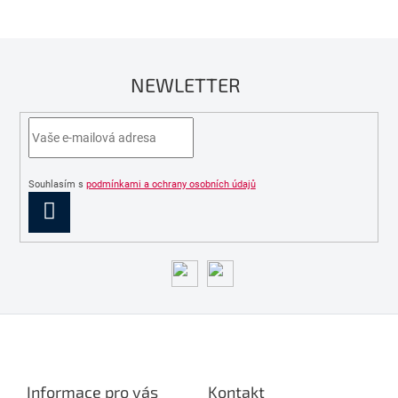
NEWLETTER
Souhlasím s
podmínkami a ochrany osobních údajů
PŘIHLÁSIT
SE
Z
á
p
a
Informace pro vás
Kontakt