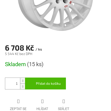
6 708 Kč
/ ks
5 544 Kč bez DPH
Měrná
Skladem
(15 ks)
cena:
Přidat do košíku
ZEPTAT SE
HLÍDAT
SDÍLET