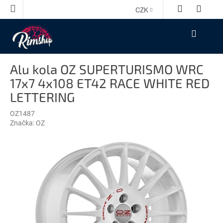
Přejít
CZK
na
obsah
NÁKUPNÍ
KOŠÍK
Alu kola OZ SUPERTURISMO WRC
17x7 4x108 ET42 RACE WHITE RED
LETTERING
OZ1487
Značka:
OZ