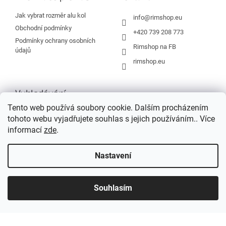
t
í
Jak vybrat rozměr alu kol
info
@
rimshop.eu
Obchodní podmínky
+420 739 208 773
Podmínky ochrany osobních
Rimshop na FB
údajů
rimshop.eu
Vyhledávání
Tento web používá soubory cookie. Dalším procházením
tohoto webu vyjadřujete souhlas s jejich používáním.. Více
HLEDAT
informací
zde
.
Nastavení
Vytvořil Shoptet
Souhlasím
Copyright 2026
Rimshop.eu
. Všechna práva vyhrazena.
Grafický návrh vytvořil a na Shoptet implementoval
Tomáš Hlad
&
Shopteťák.cz