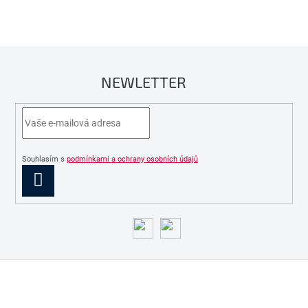
NEWLETTER
Souhlasím s
podmínkami a ochrany osobních údajů
PŘIHLÁSIT
SE
Z
á
p