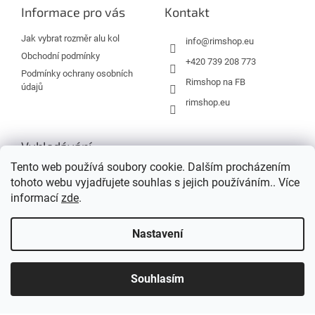
a
Informace pro vás
Kontakt
t
í
Jak vybrat rozměr alu kol
info
@
rimshop.eu
Obchodní podmínky
+420 739 208 773
Podmínky ochrany osobních
Rimshop na FB
údajů
rimshop.eu
Vyhledávání
Tento web používá soubory cookie. Dalším procházením
tohoto webu vyjadřujete souhlas s jejich používáním.. Více
HLEDAT
informací
zde
.
Nastavení
Vytvořil Shoptet
Souhlasím
Copyright 2026
Rimshop.eu
. Všechna práva vyhrazena.