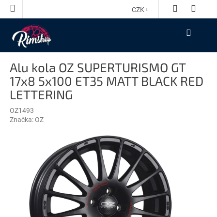
Přejít
CZK
na
obsah
NÁKUPNÍ
KOŠÍK
Alu kola OZ SUPERTURISMO GT
17x8 5x100 ET35 MATT BLACK RED
LETTERING
OZ1493
Značka:
OZ