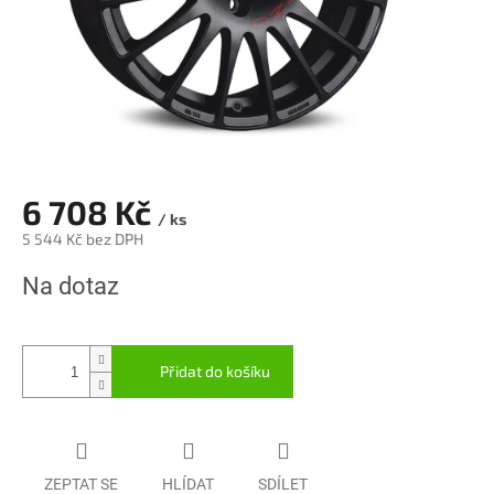
6 708 Kč
/ ks
5 544 Kč bez DPH
Měrná
Na dotaz
cena:
Přidat do košíku
ZEPTAT SE
HLÍDAT
SDÍLET