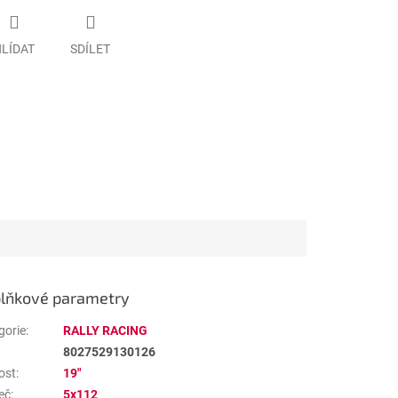
LÍDAT
SDÍLET
lňkové parametry
gorie
:
RALLY RACING
8027529130126
ost
:
19"
eč
:
5x112