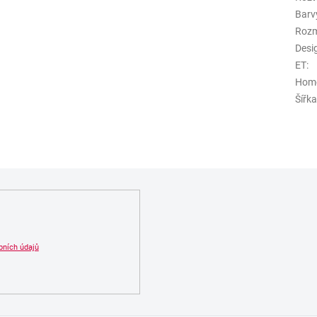
Barv
Roz
Desi
ET
:
Hom
Šířk
bních údajů