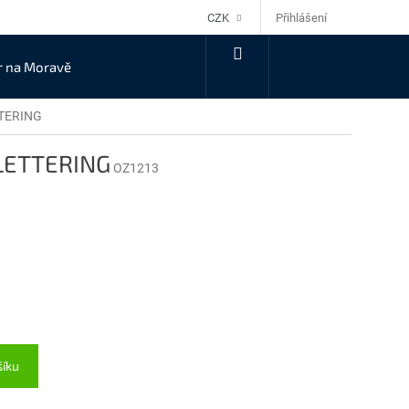
Přihlášení
CZK
NÁKUPNÍ
r na Moravě
KOŠÍK
TTERING
 LETTERING
OZ1213
šíku