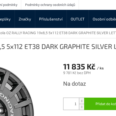
ní podmínky
Podmínky ochrany osobních údajů
epliky
Značky
Příslušenství
OUTLET
Osobní odbě
 kola OZ RALLY RACING 19x8,5 5x112 ET38 DARK GRAPHITE SILVER LE
8,5 5x112 ET38 DARK GRAPHITE SILVER
11 835 Kč
/ ks
9 781 Kč bez DPH
Měrná
Na dotaz
cena:
Přidat do ko