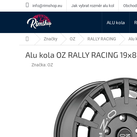
Přejít
info@rimshop.eu
Jak vybrat rozměr alu kol
Obchod
na
obsah
ALU kola
R
Domů
Značky
OZ
RALLY RACING
Alu
Alu kola OZ RALLY RACING 19x
Značka:
OZ