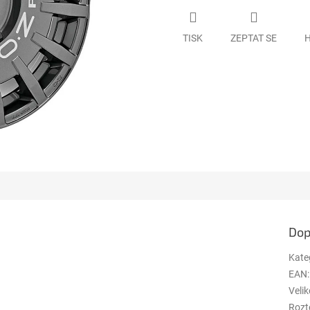
TISK
ZEPTAT SE
H
Dop
Kate
EAN
:
Velik
Rozt