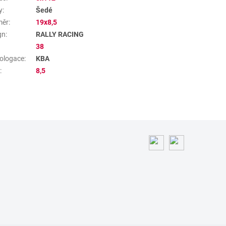
y
:
Šedé
měr
:
19x8,5
gn
:
RALLY RACING
38
ologace
:
KBA
a
:
8,5