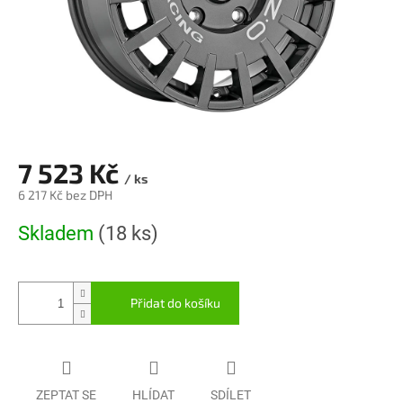
7 523 Kč
/ ks
6 217 Kč bez DPH
Měrná
Skladem
(18 ks)
cena:
Přidat do košíku
ZEPTAT SE
HLÍDAT
SDÍLET