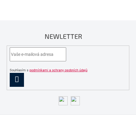
NEWLETTER
Souhlasím s
podmínkami a ochrany osobních údajů
PŘIHLÁSIT
SE
Z
á
p