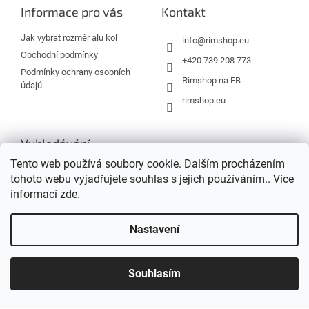
a
Informace pro vás
Kontakt
t
í
Jak vybrat rozměr alu kol
info
@
rimshop.eu
Obchodní podmínky
+420 739 208 773
Podmínky ochrany osobních
Rimshop na FB
údajů
rimshop.eu
Vyhledávání
Tento web používá soubory cookie. Dalším procházením
tohoto webu vyjadřujete souhlas s jejich používáním.. Více
HLEDAT
informací
zde
.
Nastavení
Vytvořil Shoptet
Souhlasím
Copyright 2026
Rimshop.eu
. Všechna práva vyhrazena.