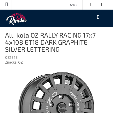
Přejít
CZK
na
obsah
NÁKUPNÍ
KOŠÍK
Alu kola OZ RALLY RACING 17x7
4x108 ET18 DARK GRAPHITE
SILVER LETTERING
OZ1318
Značka:
OZ