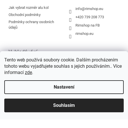
t
í
Jak vybrat rozměr alu kol
info
@
rimshop.eu
Obchodní podmínky
+420 739 208 773
Podmínky ochrany osobních
Rimshop na FB
údajů
rimshop.eu
Vyhledávání
Tento web používá soubory cookie. Dalším procházením
tohoto webu vyjadřujete souhlas s jejich používáním.. Více
HLEDAT
informací
zde
.
Nastavení
Vytvořil Shoptet
Souhlasím
Copyright 2026
Rimshop.eu
. Všechna práva vyhrazena.
Grafický návrh vytvořil a na Shoptet implementoval
Tomáš Hlad
&
Shopteťák.cz