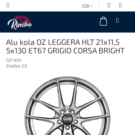
Přejít
CZK
na
obsah
NÁKUPNÍ
KOŠÍK
Alu kola OZ LEGGERA HLT 21x11,5
5x130 ET67 GRIGIO CORSA BRIGHT
OZ1455
Značka:
OZ