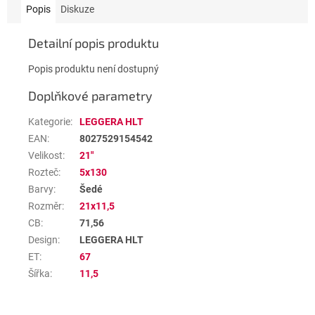
Popis
Diskuze
Detailní popis produktu
Popis produktu není dostupný
Doplňkové parametry
Kategorie
:
LEGGERA HLT
EAN
:
8027529154542
Velikost
:
21"
Rozteč
:
5x130
Barvy
:
Šedé
Rozměr
:
21x11,5
CB
:
71,56
Design
:
LEGGERA HLT
ET
:
67
Šířka
:
11,5