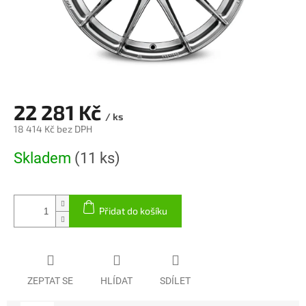
22 281 Kč
/ ks
18 414 Kč bez DPH
Měrná
Skladem
(11 ks)
cena:
Přidat do košíku
ZEPTAT SE
HLÍDAT
SDÍLET