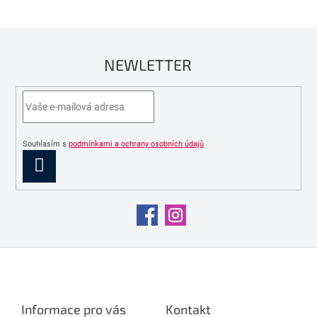
NEWLETTER
Souhlasím s
podmínkami a ochrany osobních údajů
PŘIHLÁSIT
SE
Z
á
p
a
Informace pro vás
Kontakt