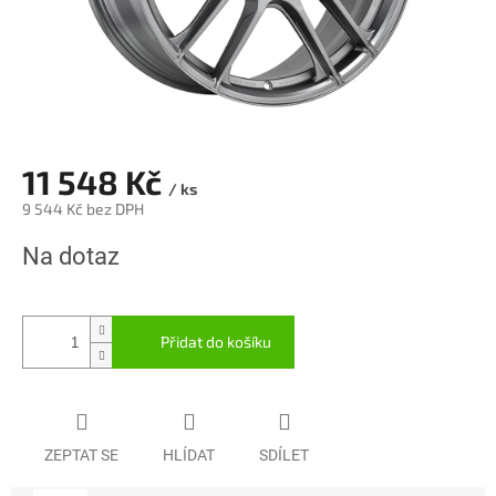
11 548 Kč
/ ks
9 544 Kč bez DPH
Měrná
Na dotaz
cena:
Přidat do košíku
ZEPTAT SE
HLÍDAT
SDÍLET