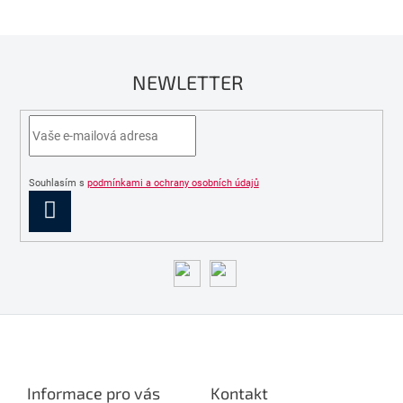
NEWLETTER
Souhlasím s
podmínkami a ochrany osobních údajů
PŘIHLÁSIT
SE
Z
á
p
a
Informace pro vás
Kontakt