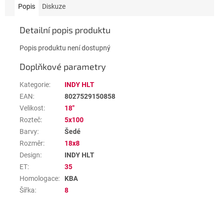
Popis
Diskuze
Detailní popis produktu
Popis produktu není dostupný
Doplňkové parametry
Kategorie
:
INDY HLT
EAN
:
8027529150858
Velikost
:
18"
Rozteč
:
5x100
Barvy
:
Šedé
Rozměr
:
18x8
Design
:
INDY HLT
ET
:
35
Homologace
:
KBA
Šířka
:
8