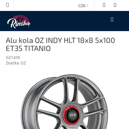
Přejít
CZK
na
obsah
NÁKUPNÍ
KOŠÍK
Alu kola OZ INDY HLT 18x8 5x100
ET35 TITANIO
OZ1439
Značka:
OZ