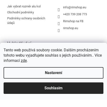
t
í
Jak vybrat rozměr alu kol
info
@
rimshop.eu
Obchodní podmínky
+420 739 208 773
Podmínky ochrany osobních
Rimshop na FB
údajů
rimshop.eu
Vyhledávání
Tento web používá soubory cookie. Dalším procházením
tohoto webu vyjadřujete souhlas s jejich používáním.. Více
HLEDAT
informací
zde
.
Nastavení
Vytvořil Shoptet
Souhlasím
Copyright 2026
Rimshop.eu
. Všechna práva vyhrazena.
Grafický návrh vytvořil a na Shoptet implementoval
Tomáš Hlad
&
Shopteťák.cz