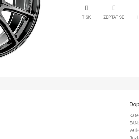
TISK
ZEPTAT SE
H
Dop
Kate
EAN
:
Velik
Rozt