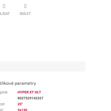
LÍDAT
SDÍLET
lňkové parametry
gorie
:
HYPER XT HLT
8027529142327
ost
:
20"
eč
:
5x130