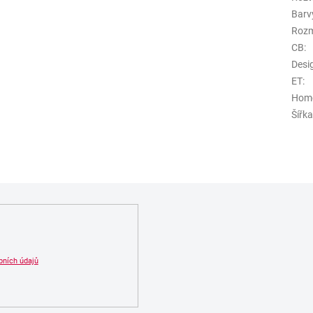
Barv
Roz
CB
:
Desi
ET
:
Hom
Šířk
bních údajů