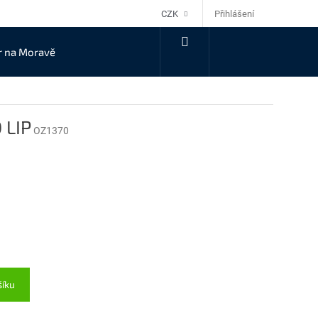
Přihlášení
CZK
NÁKUPNÍ
r na Moravě
KOŠÍK
 LIP
OZ1370
šíku