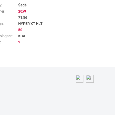
y
:
Šedé
měr
:
20x9
71,56
gn
:
HYPER XT HLT
50
ologace
:
KBA
a
:
9