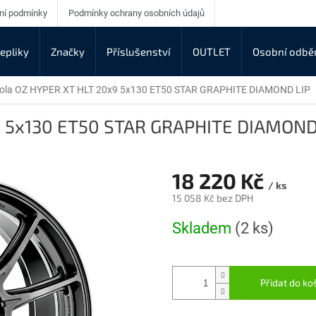
ní podmínky
Podmínky ochrany osobních údajů
epliky
Značky
Příslušenství
OUTLET
Osobní odbě
kola OZ HYPER XT HLT 20x9 5x130 ET50 STAR GRAPHITE DIAMOND LIP
9 5x130 ET50 STAR GRAPHITE DIAMOND
18 220 Kč
/ ks
15 058 Kč bez DPH
Měrná
Skladem
(2 ks)
cena:
Přidat do ko