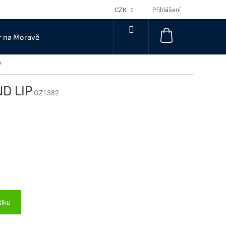
Přihlášení
CZK
NÁKUPNÍ
r na Moravě
KOŠÍK
P
D LIP
OZ1382
šíku