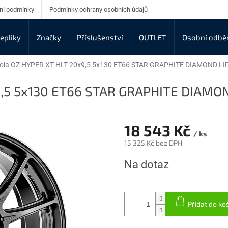
ní podmínky
Podmínky ochrany osobních údajů
epliky
Značky
Příslušenství
OUTLET
Osobní odbě
kola OZ HYPER XT HLT 20x9,5 5x130 ET66 STAR GRAPHITE DIAMOND LI
9,5 5x130 ET66 STAR GRAPHITE DIAMON
18 543 Kč
/ ks
15 325 Kč bez DPH
Měrná
Na dotaz
cena:
Přidat do ko