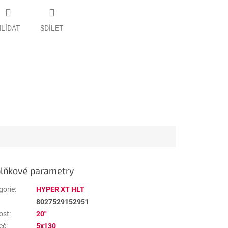
LÍDAT
SDÍLET
lňkové parametry
gorie
:
HYPER XT HLT
8027529152951
ost
:
20"
eč
:
5x130