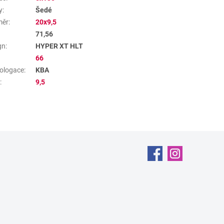
y
:
Šedé
měr
:
20x9,5
71,56
gn
:
HYPER XT HLT
66
ologace
:
KBA
a
:
9,5