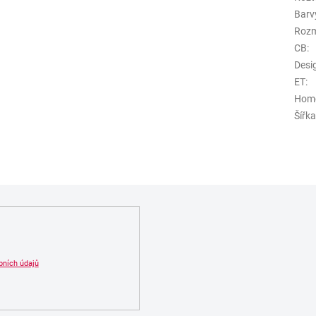
Barv
Roz
CB
:
Desi
ET
:
Hom
Šířk
bních údajů