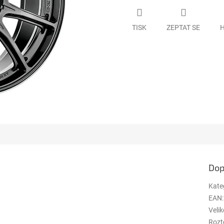
TISK
ZEPTAT SE
H
Dop
Kate
EAN
:
Velik
Rozt