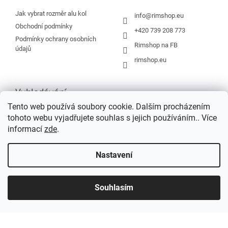
t
í
Jak vybrat rozměr alu kol
info
@
rimshop.eu
Obchodní podmínky
+420 739 208 773
Podmínky ochrany osobních
Rimshop na FB
údajů
rimshop.eu
Vyhledávání
Tento web používá soubory cookie. Dalším procházením
tohoto webu vyjadřujete souhlas s jejich používáním.. Více
HLEDAT
informací
zde
.
Nastavení
Vytvořil Shoptet
Souhlasím
Copyright 2026
Rimshop.eu
. Všechna práva vyhrazena.
Grafický návrh vytvořil a na Shoptet implementoval
Tomáš Hlad
&
Shopteťák.cz