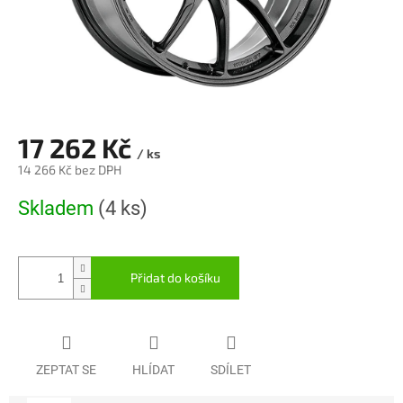
17 262 Kč
/ ks
14 266 Kč bez DPH
Měrná
Skladem
(4 ks)
cena:
Přidat do košíku
ZEPTAT SE
HLÍDAT
SDÍLET