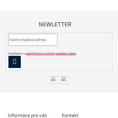
NEWLETTER
Souhlasím s
podmínkami a ochrany osobních údajů
PŘIHLÁSIT
SE
Z
á
p
a
Informace pro vás
Kontakt