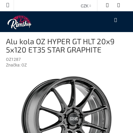
Přejít
CZK
na
obsah
NÁKUPNÍ
KOŠÍK
Alu kola OZ HYPER GT HLT 20x9
5x120 ET35 STAR GRAPHITE
OZ1287
Značka:
OZ