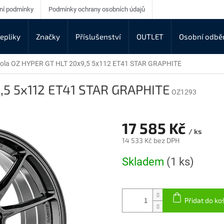
ní podmínky
Podmínky ochrany osobních údajů
epliky
Značky
Příslušenství
OUTLET
Osobní odbě
kola OZ HYPER GT HLT 20x9,5 5x112 ET41 STAR GRAPHITE
9,5 5x112 ET41 STAR GRAPHITE
OZ1293
17 585 Kč
/ ks
14 533 Kč bez DPH
Měrná
Skladem
(1 ks)
cena:
Přidat do ko