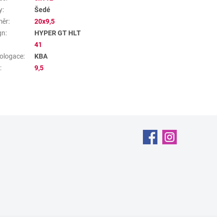
y
:
Šedé
měr
:
20x9,5
gn
:
HYPER GT HLT
41
ologace
:
KBA
a
:
9,5