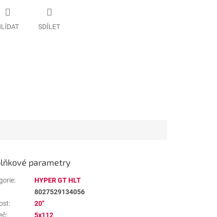
LÍDAT
SDÍLET
lňkové parametry
gorie
:
HYPER GT HLT
8027529134056
ost
:
20"
eč
:
5x112