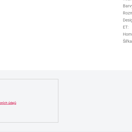
Barv
Roz
Desi
ET
:
Hom
Šířk
bních údajů