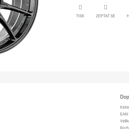
TISK
ZEPTAT SE
H
Dop
Kate
EAN
:
Velik
Rozt