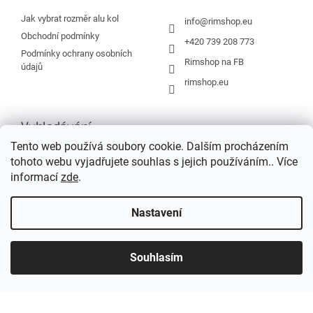
t
í
Jak vybrat rozměr alu kol
info
@
rimshop.eu
Obchodní podmínky
+420 739 208 773
Podmínky ochrany osobních
Rimshop na FB
údajů
rimshop.eu
Vyhledávání
Tento web používá soubory cookie. Dalším procházením
tohoto webu vyjadřujete souhlas s jejich používáním.. Více
HLEDAT
informací
zde
.
Nastavení
Vytvořil Shoptet
Souhlasím
Copyright 2026
Rimshop.eu
. Všechna práva vyhrazena.
Grafický návrh vytvořil a na Shoptet implementoval
Tomáš Hlad
&
Shopteťák.cz