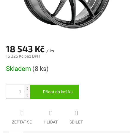
18 543 Kč
/ ks
15 325 Kč bez DPH
Měrná
Skladem
(8 ks)
cena:
Přidat do košíku
ZEPTAT SE
HLÍDAT
SDÍLET