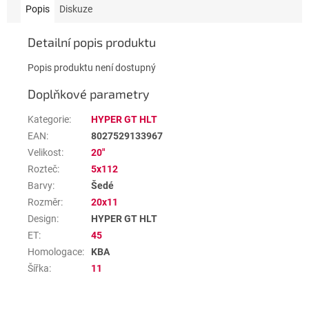
Popis
Diskuze
Detailní popis produktu
Popis produktu není dostupný
Doplňkové parametry
Kategorie
:
HYPER GT HLT
EAN
:
8027529133967
Velikost
:
20"
Rozteč
:
5x112
Barvy
:
Šedé
Rozměr
:
20x11
Design
:
HYPER GT HLT
ET
:
45
Homologace
:
KBA
Šířka
:
11