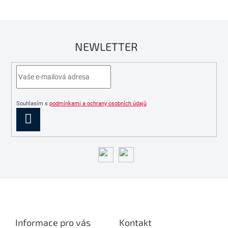
NEWLETTER
Souhlasím s
podmínkami a ochrany osobních údajů
PŘIHLÁSIT
SE
Z
á
p
a
Informace pro vás
Kontakt