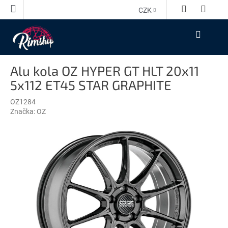
Přejít
CZK
na
obsah
NÁKUPNÍ
KOŠÍK
Alu kola OZ HYPER GT HLT 20x11
5x112 ET45 STAR GRAPHITE
OZ1284
Značka:
OZ