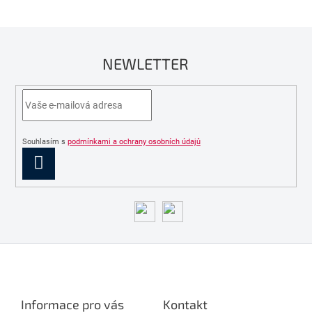
NEWLETTER
Souhlasím s
podmínkami a ochrany osobních údajů
PŘIHLÁSIT
SE
Z
á
p
a
Informace pro vás
Kontakt