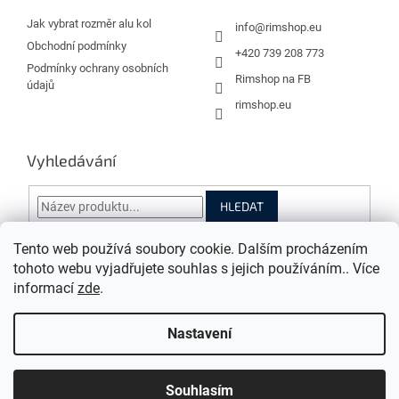
t
í
Jak vybrat rozměr alu kol
info
@
rimshop.eu
Obchodní podmínky
+420 739 208 773
Podmínky ochrany osobních
Rimshop na FB
údajů
rimshop.eu
Vyhledávání
HLEDAT
Tento web používá soubory cookie. Dalším procházením
tohoto webu vyjadřujete souhlas s jejich používáním.. Více
informací
zde
.
Vytvořil Shoptet
Nastavení
Copyright 2026
Rimshop.eu
. Všechna práva vyhrazena.
Grafický návrh vytvořil a na Shoptet implementoval
Tomáš Hlad
&
Souhlasím
Shopteťák.cz