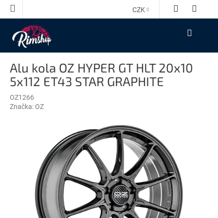
Přejít
CZK
na
obsah
NÁKUPNÍ
KOŠÍK
Alu kola OZ HYPER GT HLT 20x10
5x112 ET43 STAR GRAPHITE
OZ1266
Značka:
OZ