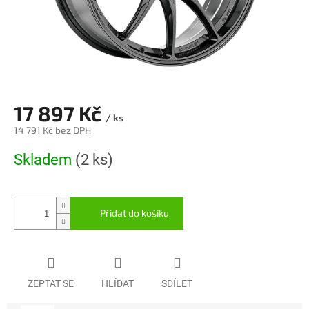
17 897 Kč
/ ks
14 791 Kč bez DPH
Měrná
Skladem
(2 ks)
cena:
Přidat do košíku
ZEPTAT SE
HLÍDAT
SDÍLET