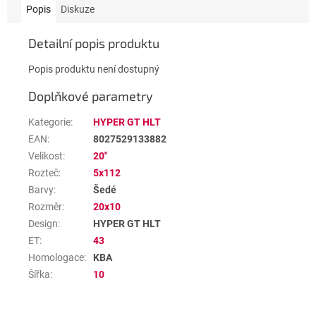
Popis
Diskuze
Detailní popis produktu
Popis produktu není dostupný
Doplňkové parametry
Kategorie
:
HYPER GT HLT
EAN
:
8027529133882
Velikost
:
20"
Rozteč
:
5x112
Barvy
:
Šedé
Rozměr
:
20x10
Design
:
HYPER GT HLT
ET
:
43
Homologace
:
KBA
Šířka
:
10