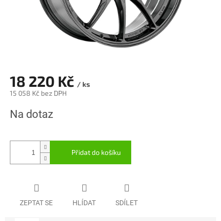
18 220 Kč
/ ks
15 058 Kč bez DPH
Měrná
Na dotaz
cena:
Přidat do košíku
ZEPTAT SE
HLÍDAT
SDÍLET