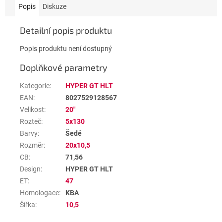
Popis
Diskuze
Detailní popis produktu
Popis produktu není dostupný
Doplňkové parametry
Kategorie
:
HYPER GT HLT
EAN
:
8027529128567
Velikost
:
20"
Rozteč
:
5x130
Barvy
:
Šedé
Rozměr
:
20x10,5
CB
:
71,56
Design
:
HYPER GT HLT
ET
:
47
Homologace
:
KBA
Šířka
:
10,5