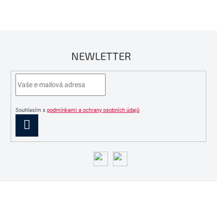
NEWLETTER
Souhlasím s
podmínkami a ochrany osobních údajů
PŘIHLÁSIT
SE
Z
á
p