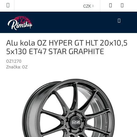
Přejít
CZK
na
obsah
NÁKUPNÍ
KOŠÍK
Alu kola OZ HYPER GT HLT 20x10,5
5x130 ET47 STAR GRAPHITE
OZ1270
Značka:
OZ