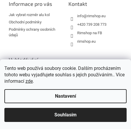
a
Informace pro vás
Kontakt
t
í
Jak vybrat rozměr alu kol
info
@
rimshop.eu
Obchodní podmínky
+420 739 208 773
Podmínky ochrany osobních
Rimshop na FB
údajů
rimshop.eu
Vyhledávání
Tento web používá soubory cookie. Dalším procházením
tohoto webu vyjadřujete souhlas s jejich používáním.. Více
HLEDAT
informací
zde
.
Nastavení
Vytvořil Shoptet
Souhlasím
Copyright 2026
Rimshop.eu
. Všechna práva vyhrazena.
Grafický návrh vytvořil a na Shoptet implementoval
Tomáš Hlad
&