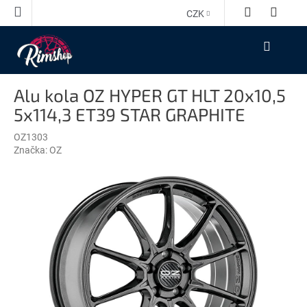
Přejít
CZK
na
obsah
NÁKUPNÍ
KOŠÍK
Alu kola OZ HYPER GT HLT 20x10,5
5x114,3 ET39 STAR GRAPHITE
OZ1303
Značka:
OZ