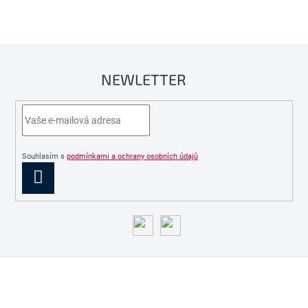
NEWLETTER
Souhlasím s
podmínkami a ochrany osobních údajů
PŘIHLÁSIT
SE
Z
á
p