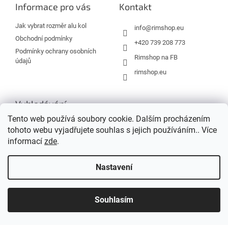
a
Informace pro vás
Kontakt
t
í
Jak vybrat rozměr alu kol
info
@
rimshop.eu
Obchodní podmínky
+420 739 208 773
Podmínky ochrany osobních
Rimshop na FB
údajů
rimshop.eu
Vyhledávání
Tento web používá soubory cookie. Dalším procházením
tohoto webu vyjadřujete souhlas s jejich používáním.. Více
HLEDAT
informací
zde
.
Nastavení
Vytvořil Shoptet
Souhlasím
Copyright 2026
Rimshop.eu
. Všechna práva vyhrazena.
Grafický návrh vytvořil a na Shoptet implementoval
Tomáš Hlad
&