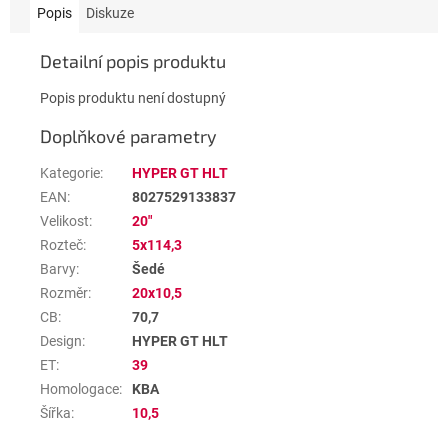
Popis
Diskuze
Detailní popis produktu
Popis produktu není dostupný
Doplňkové parametry
Kategorie
:
HYPER GT HLT
EAN
:
8027529133837
Velikost
:
20"
Rozteč
:
5x114,3
Barvy
:
Šedé
Rozměr
:
20x10,5
CB
:
70,7
Design
:
HYPER GT HLT
ET
:
39
Homologace
:
KBA
Šířka
:
10,5