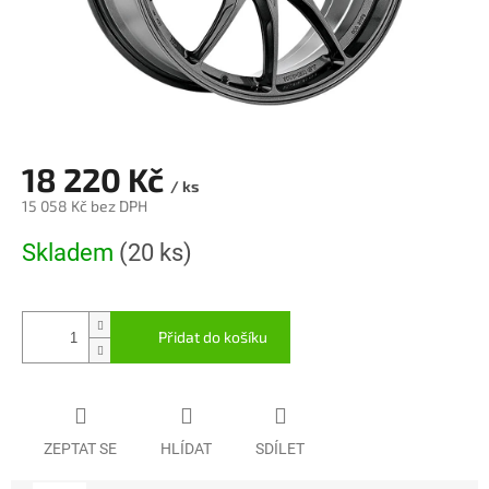
18 220 Kč
/ ks
15 058 Kč bez DPH
Měrná
Skladem
(20 ks)
cena:
Přidat do košíku
ZEPTAT SE
HLÍDAT
SDÍLET