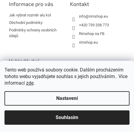
a
Informace pro vás
Kontakt
t
í
Jak vybrat rozměr alu kol
info
@
rimshop.eu
Obchodní podmínky
+420 739 208 773
Podmínky ochrany osobních
Rimshop na FB
údajů
rimshop.eu
Vyhledávání
Tento web používá soubory cookie. Dalším procházením
tohoto webu vyjadřujete souhlas s jejich používáním.. Více
HLEDAT
informací
zde
.
Nastavení
Vytvořil Shoptet
Souhlasím
Copyright 2026
Rimshop.eu
. Všechna práva vyhrazena.
Grafický návrh vytvořil a na Shoptet implementoval
Tomáš Hlad
&