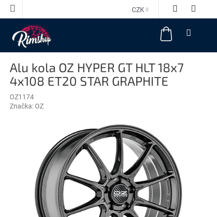
Přejít
CZK
na
obsah
NÁKUPNÍ
KOŠÍK
Alu kola OZ HYPER GT HLT 18x7
4x108 ET20 STAR GRAPHITE
OZ1174
Značka:
OZ