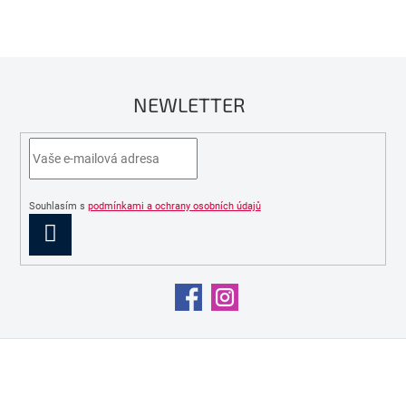
NEWLETTER
Souhlasím s
podmínkami a ochrany osobních údajů
PŘIHLÁSIT
SE
Z
á
p