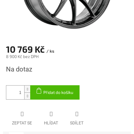
10 769 Kč
/ ks
8 900 Kč bez DPH
Měrná
Na dotaz
cena:
Přidat do košíku
ZEPTAT SE
HLÍDAT
SDÍLET