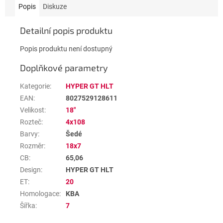
Popis
Diskuze
Detailní popis produktu
Popis produktu není dostupný
Doplňkové parametry
Kategorie
:
HYPER GT HLT
EAN
:
8027529128611
Velikost
:
18"
Rozteč
:
4x108
Barvy
:
Šedé
Rozměr
:
18x7
CB
:
65,06
Design
:
HYPER GT HLT
ET
:
20
Homologace
:
KBA
Šířka
:
7